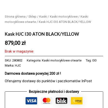
Strona główna
/
Sklep
/
Kaski
/
Kaski motocyklowe
/
Kaski
motocyklowe otwarte
/ Kask HJC I30 ATON BLACK/YELLOW
Kask HJC I30 ATON BLACK/YELLOW
879,00
zł
Brak w magazynie
SKU:
280802
Kategoria:
Kaski motocyklowe otwarte
Tag:
I30
Marka:
HJC
Darmowa dostawa powyżej 200 zł !
Oferujemy dostawy do punktów i paczkomatów InPost
Bezpieczne płatności i dostawy