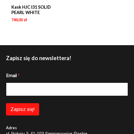
Kask HJC I31 SOLID
PEARL WHITE
749,00
zł
Zapisz się do newslettera!
*
Email
*
E
m
a
i
l
E
m
Zapisz się!
a
i
l
Adres
ul. Pokoju 5, 41-103 Siemianowice Śląskie