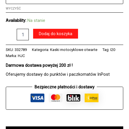
WYCZYŚĆ
Availability:
Na stanie
ilość
Dodaj do koszyka
Kask
HJC
I20
SKU:
332789
Kategoria:
Kaski motocyklowe otwarte
Tag:
I20
THORN
Marka:
HJC
BLACK/SILVER
Darmowa dostawa powyżej 200 zł !
Oferujemy dostawy do punktów i paczkomatów InPost
Bezpieczne płatności i dostawy