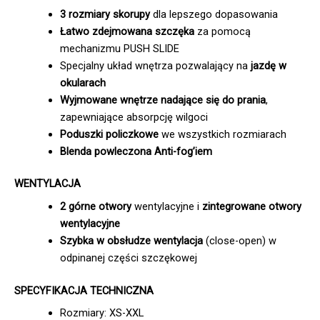
3 rozmiary skorupy
dla lepszego dopasowania
Łatwo zdejmowana szczęka
za pomocą
mechanizmu PUSH SLIDE
Specjalny układ wnętrza pozwalający na
jazdę w
okularach
Wyjmowane wnętrze nadające się do prania
,
zapewniające absorpcję wilgoci
Poduszki policzkowe
we wszystkich rozmiarach
Blenda powleczona Anti-fog’iem
WENTYLACJA
2 górne otwory
wentylacyjne i
zintegrowane otwory
wentylacyjne
Szybka w obsłudze wentylacja
(close-open) w
odpinanej części szczękowej
SPECYFIKACJA TECHNICZNA
Rozmiary: XS-XXL