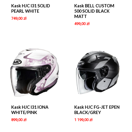
Kask HJC I31 SOLID
Kask BELL CUSTOM
PEARL WHITE
500 SOLID BLACK
MATT
749,00
zł
499,00
zł
Kask HJC I31 IONA
Kask HJC FG-JET EPEN
WHITE/PINK
BLACK/GREY
899,00
zł
1 199,00
zł