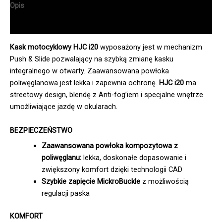
Opis
Informacje dodatkowe
Kask motocyklowy HJC i20
wyposażony jest w mechanizm
Push & Slide pozwalający na szybką zmianę kasku
integralnego w otwarty. Zaawansowana powłoka
poliwęglanowa jest lekka i zapewnia ochronę.
HJC i20
ma
streetowy design, blendę z Anti-fog’iem i specjalne wnętrze
umożliwiające jazdę w okularach.
BEZPIECZEŃSTWO
Zaawansowana powłoka kompozytowa z
poliwęglanu:
lekka, doskonałe dopasowanie i
zwiększony komfort dzięki technologii CAD
Szybkie zapięcie MickroBuckle
z możliwością
regulacji paska
KOMFORT