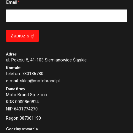
Email
*
m
a
i
l
E
m
a
Zapisz się!
i
l
E
m
Adres
a
ul. Pokoju 5, 41-103 Siemianowice Śląskie
i
Kontakt
l
telefon: 780186780
e-mail: sklep@motobrand.pl
Dane firmy
Moto Brand Sp. z o.o.
KRS 0000860824
NIP 6431774270
Regon 387061190
Godziny otwarcia