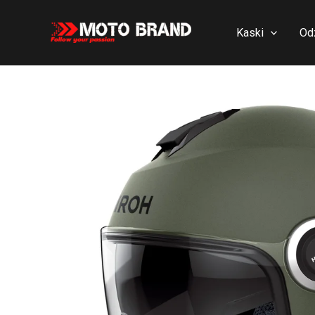
Skip
to
Kaski
Od
content