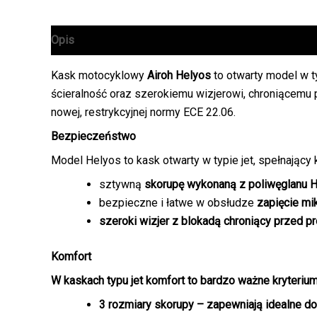
Opis
Informacje dodatkowe
Kask motocyklowy
Airoh Helyos
to otwarty model w t
ścieralność oraz szerokiemu wizjerowi, chroniącemu
nowej, restrykcyjnej normy ECE 22.06.
Bezpieczeństwo
Model Helyos to kask otwarty w typie jet, spełnający 
sztywną
skorupę wykonaną z poliwęglanu 
bezpieczne i łatwe w obsłudze
zapięcie mi
szeroki wizjer
z blokadą chroniący przed p
Komfort
W kaskach typu jet komfort to bardzo ważne kryteriu
3 rozmiary skorupy
– zapewniają idealne d