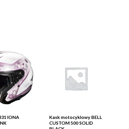
 I31 IONA
Kask motocyklowy BELL
INK
CUSTOM 500 SOLID
BLACK