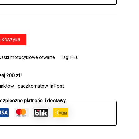
o koszyka
Kaski motocyklowe otwarte
Tag:
HE6
j 200 zł !
unktów i paczkomatów InPost
ezpieczne płatności i dostawy