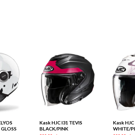
ELYOS
Kask HJC I31 TEVIS
Kask HJC
 GLOSS
BLACK/PINK
WHITE/P