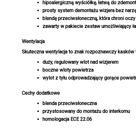
hipoalergiczną wyściółkę, łatwą do zdemonto
prosty system demontażu wizjera bez narzęd
blendę przeciwsłoneczną
, która chroni ocz
zawarty w pakiecie zestaw umożliwiający ł
Wentylacja
Skuteczna wentylacja to znak rozpoznawczy kasków ty
duży, regulowany wlot nad wizjerem
boczne wloty powietrza
wylot z tyłu odprowadzający gorące powiet
Cechy dodatkowe
blenda przeciwsłoneczna
przystosowany do montażu do interkomu
homologacja ECE 22.06