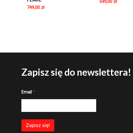
599,00
zł
749,00
zł
Zapisz się do newslettera!
E
Email
*
m
a
i
l
E
m
a
Zapisz się!
i