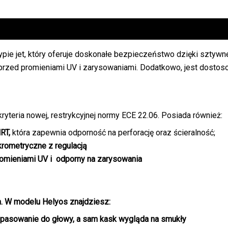
ypie jet, który oferuje doskonałe bezpieczeństwo dzięki sztywne
 przed promieniami UV i zarysowaniami. Dodatkowo, jest dosto
kryteria nowej, restrykcyjnej normy ECE 22.06. Posiada również:
HRT,
która zapewnia odporność na perforację oraz ścieralność;
krometryczne z regulacją
romieniami UV i odporny na zarysowania
m. W modelu Helyos znajdziesz:
opasowanie do głowy, a sam kask wygląda na smukły