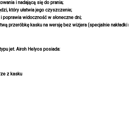
wania i nadającą się do prania;
zi, który ułatwia jego czyszczenie;
y i poprawia widoczność w słoneczne dni;
atwą przeróbkę kasku na wersję bez wizjera (specjalnie nakład
pu jet. Airoh Helyos posiada:
rze z kasku