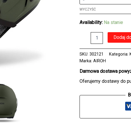
WYCZYŚĆ
Availability:
Na stanie
ilość
Dodaj d
Kask
AIROH
HELYOS
SKU:
302121
Kategoria:
COLOR
Marka:
AIROH
MILITARY
GREEN
Darmowa dostawa powyże
MATT
Oferujemy dostawy do p
B