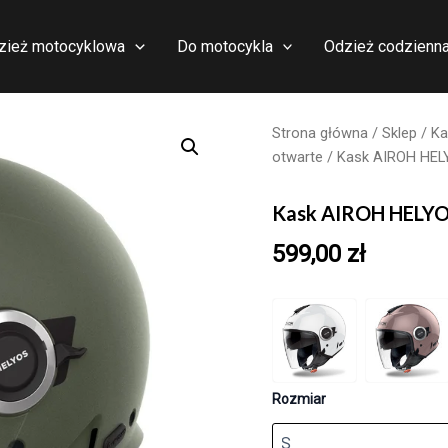
zież motocyklowa
Do motocykla
Odzież codzienn
Strona główna
/
Sklep
/
Ka
otwarte
/ Kask AIROH HE
Kask AIROH HELY
599,00
zł
Rozmiar