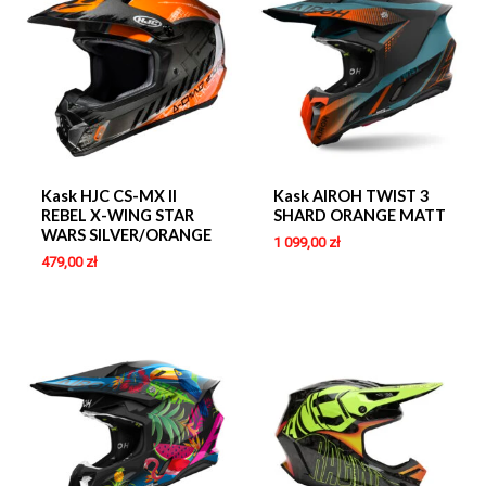
Kask HJC CS-MX II
Kask AIROH TWIST 3
REBEL X-WING STAR
SHARD ORANGE MATT
WARS SILVER/ORANGE
1 099,00
zł
479,00
zł