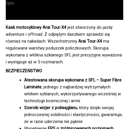
Opis
Informacje dodatkowe
Kask motocyklowy Arai Tour-X4
jest stworzony do jazdy
adventure i offroad. Z odpiętym daszkiem sprawdzi się
również na nakedach. Wszechstronny
Arai Tour-X4
ma
regulowane warstwy poduszek policzkowych. Skorupa
wykonana z włókna szklanego SFL jest precyzyjne wyważona
i występuje aż w 5 rozmiarach.
BEZPIECZEŃSTWO
Atestowana skorupa wykonana z SFL – Super Fibre
Laminate
, jednego z najbardziej wytrzymałych
włókien szklanych, wykorzystywanego wcześniej w
technologii kosmicznej i armii
Szeroki wizjer z poliwęglanu
, który dzięki swojej
jednoczesnej solidności i elastyczności, gwarantuje,
że w razie uderzenia nie pęknie
Wypełnienie
EPS o zróżnicowanych poziomach