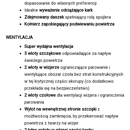
dopasowanie do własnych preferencji
Idealne
wyważenie odciążające kark
Zdejmowany daszek
spełniający rolę spojlera
Kołnierz zapobiegający podwiewaniu powietrza
WENTYLACJA
Super wydajna wentylacja
3 wloty szczękowe
odpowiadające za napływ
świeżego powietrza
2 wloty w wizjerze
ograniczające parowanie i
wentylujące obszar czoła bez strat konstrukcyjnych
w tej krytycznej części skorupy (co dodatkowo
przekłada się na bezpieczeństwo)
2 wloty czołowe
dla wentylacji wizjera i ograniczenia
parowania
Wylot na wewnętrznej stronie szczęki
z
możliwością zamknięcia, by przekierować napływ
powietrza z twarzy na wizjer