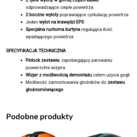
2 tylne wyloty w górnej części kasku
odprowadzające ciepłe powietrza
2 boczne wyloty
poprawiające cyrkulację powietrza
Jeden
wylot na krawędzi EPS
Specjalna ruchoma kurtyna
regulująca ilość
wpadającego powietrza
SPECYFIKACJA TECHNICZNA
Pinlock zestawie
, zapobiegający parowaniu
powierzchni wizjera
Wizjer z możliwością demontażu
celem użycia gogli
Możliwość zamontowania głośników do
zestawu
głośnomówiącego
Podobne produkty