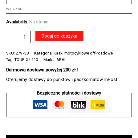
WYCZYŚĆ
Availability:
Na stanie
ilość
Dodaj do koszyka
Kask
ARAI
TOUR-
SKU:
279738
Kategoria:
Kaski motocyklowe off-roadowe
X4
Tag:
TOUR-X4 110
Marka:
ARAI
DETOUR-
Darmowa dostawa powyżej 200 zł !
II
RED
Oferujemy dostawy do punktów i paczkomatów InPost
Bezpieczne płatności i dostawy