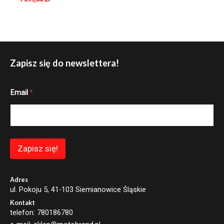
Zapisz się do newslettera!
E
Email
*
m
a
i
l
*
E
m
Zapisz się!
a
i
l
Adres
ul. Pokoju 5, 41-103 Siemianowice Śląskie
Kontakt
telefon: 780186780