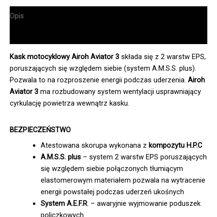
Opis
Informacje dodatkowe
Kask motocyklowy Airoh Aviator 3
składa się z 2 warstw EPS,
poruszających się względem siebie (system A.M.S.S. plus).
Pozwala to na rozproszenie energii podczas uderzenia.
Airoh
Aviator 3
ma rozbudowany system wentylacji usprawniający
cyrkulację powietrza wewnątrz kasku.
BEZPIECZEŃSTWO
Atestowana skorupa wykonana z
kompozytu H.P.C
A.M.S.S. plus
– system 2 warstw EPS poruszających
się względem siebie połączonych tłumiącym
elastomerowym materiałem pozwala na wytracenie
energii powstałej podczas uderzeń ukośnych
System A.E.F.R
. – awaryjnie wyjmowanie poduszek
policzkowych