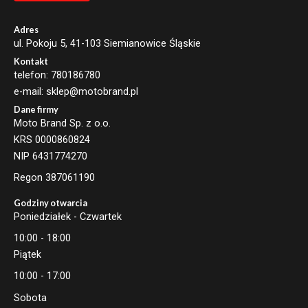
l
*
Adres
ul. Pokoju 5, 41-103 Siemianowice Śląskie
Kontakt
telefon: 780186780
e-mail: sklep@motobrand.pl
Dane firmy
Moto Brand Sp. z o.o.
KRS 0000860824
NIP 6431774270
Regon 387061190
Godziny otwarcia
Poniedziałek - Czwartek
10:00 - 18:00
Piątek
10:00 - 17:00
Sobota