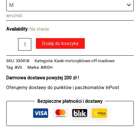
WYCZYŚĆ
Availability:
Na stanie
ilość
Dodaj do koszyka
Kask
AIROH
AVIATOR
SKU:
330418
Kategoria:
Kaski motocyklowe off-roadowe
3
Tag:
AV3
Marka:
AIROH
HIMA
Darmowa dostawa powyżej 200 zł !
RED
GLOSS
Oferujemy dostawy do punktów i paczkomatów InPost
Bezpieczne płatności i dostawy