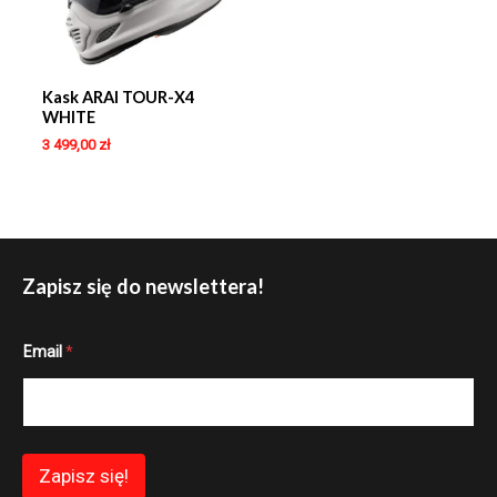
Kask ARAI TOUR-X4
WHITE
3 499,00
zł
Zapisz się do newslettera!
E
Email
*
m
a
i
l
E
m
a
Zapisz się!
i