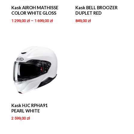
Kask AIROH MATHISSE
Kask BELL BROOZER
COLOR WHITE GLOSS
DUPLET RED
1 299,00
zł
–
1 699,00
zł
849,00
zł
Kask HJC RPHA91
PEARL WHITE
2 599,00
zł