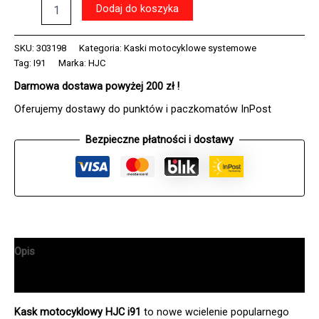
ilość
Dodaj do koszyka
Kask
HJC
I91
SKU:
303198
Kategoria:
Kaski motocyklowe systemowe
CARST
Tag:
I91
Marka:
HJC
BLACK/PINK
Darmowa dostawa powyżej 200 zł !
Oferujemy dostawy do punktów i paczkomatów InPost
Bezpieczne płatności i dostawy
Opis
Informacje dodatkowe
Kask motocyklowy HJC i91
to nowe wcielenie popularnego