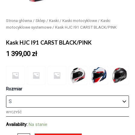
Strona główna
/
Sklep
/
Kaski
/
Kaski motocyklowe
/
Kaski
motocyklowe systemowe
/ Kask HJC I91 CARST BLACK/PINK
Kask HJC I91 CARST BLACK/PINK
1 399,00
zł
Rozmiar
WYCZYŚĆ
Availability:
Na stanie