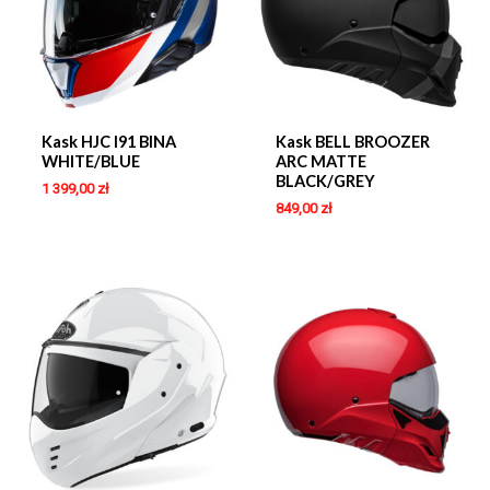
Kask HJC I91 BINA
Kask BELL BROOZER
WHITE/BLUE
ARC MATTE
BLACK/GREY
1 399,00
zł
849,00
zł