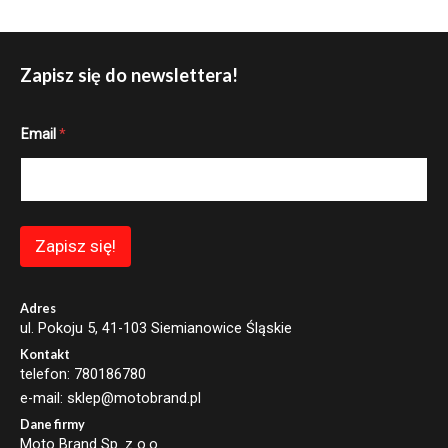
Zapisz się do newslettera!
E
Email
*
m
a
i
l
*
E
m
Zapisz się!
a
i
l
Adres
ul. Pokoju 5, 41-103 Siemianowice Śląskie
Kontakt
telefon: 780186780
e-mail: sklep@motobrand.pl
Dane firmy
Moto Brand Sp. z o.o.