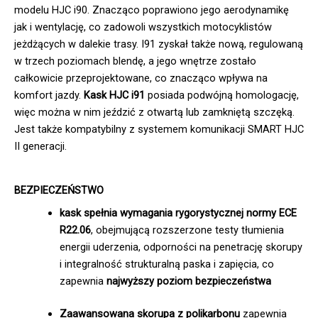
modelu HJC i90. Znacząco poprawiono jego aerodynamikę
jak i wentylację, co zadowoli wszystkich motocyklistów
jeżdżących w dalekie trasy. I91 zyskał także nową, regulowaną
w trzech poziomach blendę, a jego wnętrze zostało
całkowicie przeprojektowane, co znacząco wpływa na
komfort jazdy.
Kask HJC i91
posiada podwójną homologację,
więc można w nim jeździć z otwartą lub zamkniętą szczęką.
Jest także kompatybilny z systemem komunikacji SMART HJC
II generacji.
BEZPIECZEŃSTWO
kask spełnia wymagania rygorystycznej normy ECE
R22.06
, obejmującą rozszerzone testy tłumienia
energii uderzenia, odporności na penetrację skorupy
i integralność strukturalną paska i zapięcia, co
zapewnia
najwyższy poziom bezpieczeństwa
Zaawansowana skorupa z polikarbonu
zapewnia