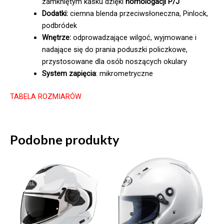
zamkniętym kasku dzięki
homologacji P/J
Dodatki:
ciemna blenda przeciwsłoneczna, Pinlock,
podbródek
Wnętrze:
odprowadzające wilgoć, wyjmowane i
nadające się do prania poduszki policzkowe,
przystosowane dla osób noszących okulary
System zapięcia
: mikrometryczne
TABELA ROZMIARÓW
Podobne produkty