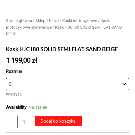
Strona główna
/
Sklep
/
Kaski
/
Kaski motocyklowe
/
Kaski
motocyklowe systemowe
/ Kask HJC I80 SOLID SEMI FLAT SAND
BEIGE
Kask HJC I80 SOLID SEMI FLAT SAND BEIGE
1 199,00
zł
Rozmiar
WYCZYŚĆ
Availability:
Na stanie
ilość
Dodaj do koszyka
Kask
HJC