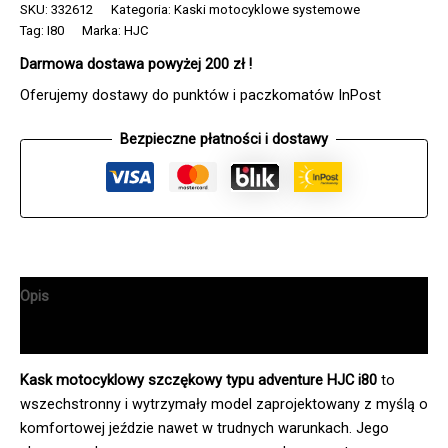
I80
SKU:
332612
Kategoria:
Kaski motocyklowe systemowe
SOLID
Tag:
I80
Marka:
HJC
SEMI
Darmowa dostawa powyżej 200 zł !
FLAT
SAND
Oferujemy dostawy do punktów i paczkomatów InPost
BEIGE
Bezpieczne płatności i dostawy
Opis
Informacje dodatkowe
Kask motocyklowy szczękowy typu adventure HJC i80
to
wszechstronny i wytrzymały model zaprojektowany z myślą o
komfortowej jeździe nawet w trudnych warunkach. Jego