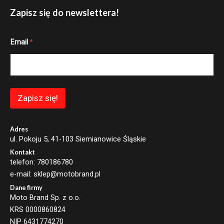
Zapisz się do newslettera!
E
Email
*
m
a
i
l
E
m
a
Zapisz się!
i
l
E
m
Adres
a
ul. Pokoju 5, 41-103 Siemianowice Śląskie
i
Kontakt
l
telefon: 780186780
e-mail: sklep@motobrand.pl
Dane firmy
Moto Brand Sp. z o.o.
KRS 0000860824
NIP 6431774270