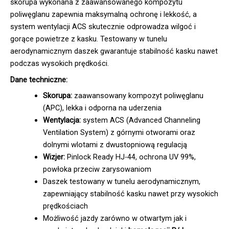
skorupa wykonana z zaawansowanego kompozytu
poliwęglanu zapewnia maksymalną ochronę i lekkość, a
system wentylacji ACS skutecznie odprowadza wilgoć i
gorące powietrze z kasku. Testowany w tunelu
aerodynamicznym daszek gwarantuje stabilność kasku nawet
podczas wysokich prędkości.
Dane techniczne:
Skorupa:
zaawansowany kompozyt poliwęglanu
(APC), lekka i odporna na uderzenia
Wentylacja:
system ACS (Advanced Channeling
Ventilation System) z górnymi otworami oraz
dolnymi wlotami z dwustopniową regulacją
Wizjer:
Pinlock Ready HJ-44, ochrona UV 99%,
powłoka przeciw zarysowaniom
Daszek testowany w tunelu aerodynamicznym,
zapewniający stabilność kasku nawet przy wysokich
prędkościach
Możliwość jazdy zarówno w otwartym jak i