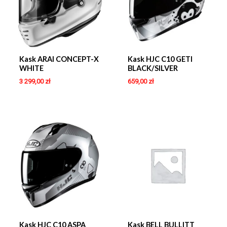
Kask ARAI CONCEPT-X
Kask HJC C10 GETI
WHITE
BLACK/SILVER
3 299,00
zł
659,00
zł
Kask HJC C10 ASPA
Kask BELL BULLITT