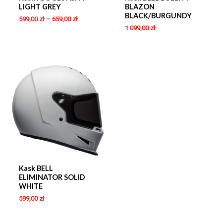
LIGHT GREY
BLAZON
BLACK/BURGUNDY
599,00
zł
–
659,00
zł
1 099,00
zł
Kask BELL
ELIMINATOR SOLID
WHITE
599,00
zł