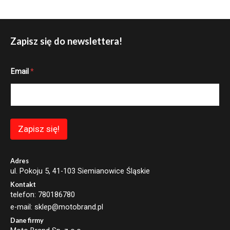
Zapisz się do newslettera!
E
Email
*
m
a
i
l
*
E
m
Zapisz się!
a
i
l
Adres
ul. Pokoju 5, 41-103 Siemianowice Śląskie
Kontakt
telefon: 780186780
e-mail: sklep@motobrand.pl
Dane firmy