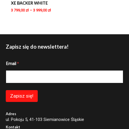
XE BACKER WHITE
3 799,00
zł
–
3 999,00
zł
Zapisz się do newslettera!
*
Email
*
E
m
a
i
l
*
Zapisz się!
Adres
ul. Pokoju 5, 41-103 Siemianowice Śląskie
Kontakt