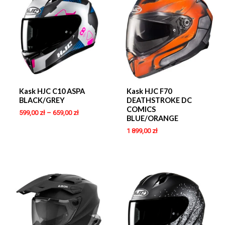
Kask HJC C10 ASPA
Kask HJC F70
BLACK/GREY
DEATHSTROKE DC
COMICS
599,00
zł
–
659,00
zł
BLUE/ORANGE
1 899,00
zł