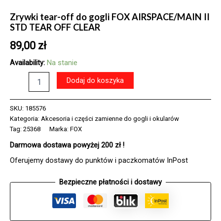
Zrywki tear-off do gogli FOX AIRSPACE/MAIN II
STD TEAR OFF CLEAR
89,00
zł
Availability:
Na stanie
ilość
Dodaj do koszyka
Zrywki
tear-
off
SKU:
185576
do
Kategoria:
Akcesoria i części zamienne do gogli i okularów
gogli
Tag:
25368
Marka:
FOX
FOX
Darmowa dostawa powyżej 200 zł !
AIRSPACE/MAIN
II
Oferujemy dostawy do punktów i paczkomatów InPost
STD
TEAR
Bezpieczne płatności i dostawy
OFF
CLEAR