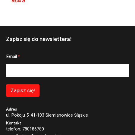
89,00
zł
Zapisz się do newslettera!
*
Email
*
E
m
a
i
l
E
m
Zapisz się!
a
i
l
Adres
ul. Pokoju 5, 41-103 Siemianowice Śląskie
Kontakt
telefon: 780186780