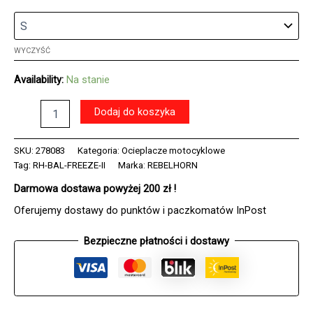
WYCZYŚĆ
Availability:
Na stanie
ilość
Dodaj do koszyka
Kominiarka
termoaktywna
REBELHORN
SKU:
278083
Kategoria:
Ocieplacze motocyklowe
FREEZE
Tag:
RH-BAL-FREEZE-II
Marka:
REBELHORN
2
Darmowa dostawa powyżej 200 zł !
BLACK
Oferujemy dostawy do punktów i paczkomatów InPost
Bezpieczne płatności i dostawy