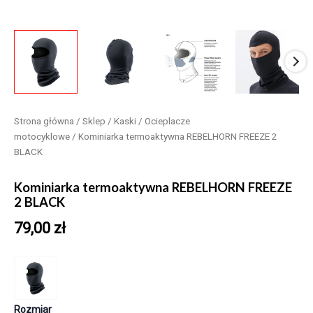
Strona główna
/
Sklep
/
Kaski
/
Ocieplacze
motocyklowe
/ Kominiarka termoaktywna REBELHORN FREEZE 2
BLACK
Kominiarka termoaktywna REBELHORN FREEZE
2 BLACK
79,00
zł
Rozmiar