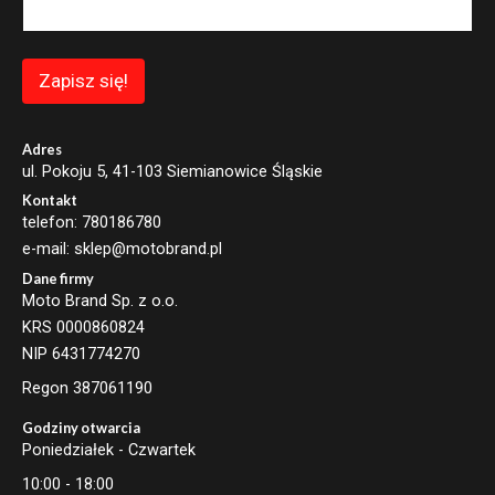
i
l
E
m
Zapisz się!
a
i
l
Adres
ul. Pokoju 5, 41-103 Siemianowice Śląskie
Kontakt
telefon: 780186780
e-mail: sklep@motobrand.pl
Dane firmy
Moto Brand Sp. z o.o.
KRS 0000860824
NIP 6431774270
Regon 387061190
Godziny otwarcia
Poniedziałek - Czwartek
10:00 - 18:00