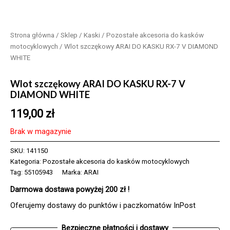
Strona główna
/
Sklep
/
Kaski
/
Pozostałe akcesoria do kasków
motocyklowych
/ Wlot szczękowy ARAI DO KASKU RX-7 V DIAMOND
WHITE
Wlot szczękowy ARAI DO KASKU RX-7 V
DIAMOND WHITE
119,00
zł
Brak w magazynie
SKU:
141150
Kategoria:
Pozostałe akcesoria do kasków motocyklowych
Tag:
55105943
Marka:
ARAI
Darmowa dostawa powyżej 200 zł !
Oferujemy dostawy do punktów i paczkomatów InPost
Bezpieczne płatności i dostawy