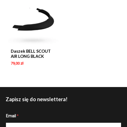
Daszek BELL SCOUT
AIR LONG BLACK
79,00
zł
Zapisz się do newslettera!
*
Email
*
E
m
a