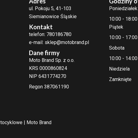
Adres
Godziny o
ul. Pokoju 5, 41-103
Poniedziałek
Siemianowice Śląskie
10:00 - 18:00
Kontakt
Piątek
telefon: 780186780
10:00 - 17:00
e-mail: sklep@motobrand.pl
Sobota
Dane firmy
10:00 - 14:00
Moto Brand Sp. z o.o.
KRS 0000860824
Niedziela
NIP 6431774270
Zamknięte
Regon 387061190
tocyklowe | Moto Brand