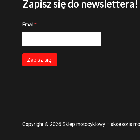
Zapisz się do newslettera!
E
Email
*
m
a
i
l
E
m
a
Zapisz się!
i
l
E
m
a
i
l
Copyright © 2026 Sklep motocyklowy – akcesoria mo