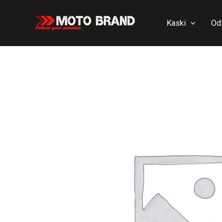
Skip
to
Kaski
Od
content