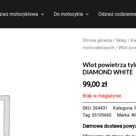
zież motocyklowa
Do motocykla
Odzież codzienn
Strona główna
/
Sklep
/
Ka
motocyklowych
/ Wlot po
Wlot powietrza t
DIAMOND WHITE
99,00
zł
Brak w magazynie
SKU:
264431
Kategoria:
Tag:
55105660
Marka:
A
Darmowa dostawa powyże