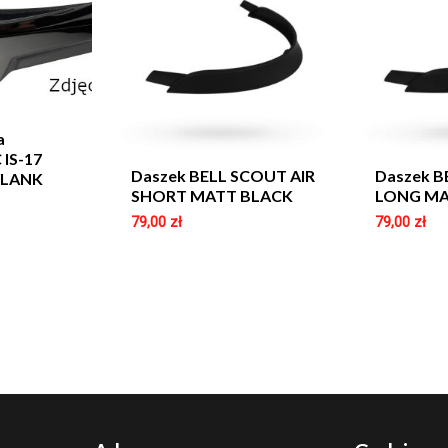
a
 IS-17
Daszek BELL SCOUT AIR
Daszek B
/LANK
SHORT MATT BLACK
LONG MA
79,00
zł
79,00
zł