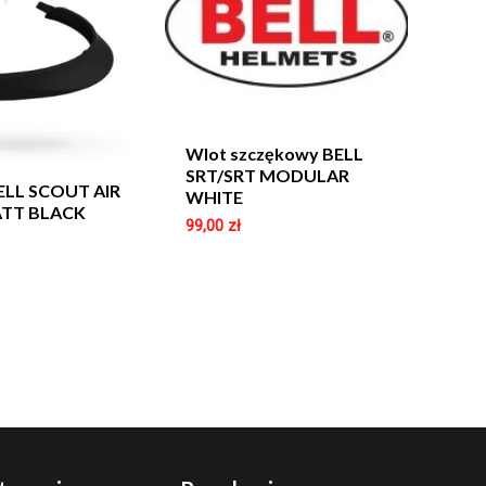
Wlot szczękowy BELL
SRT/SRT MODULAR
ELL SCOUT AIR
WHITE
TT BLACK
99,00
zł