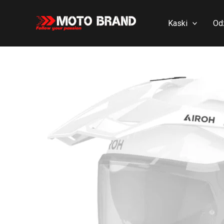
Skip
to
Kaski
Od
content