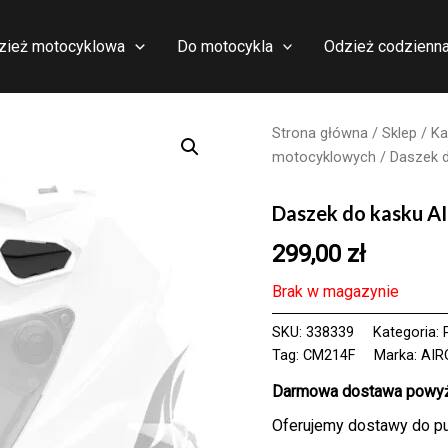
zież motocyklowa
Do motocykla
Odzież codzienn
Strona główna
/
Sklep
/
Ka
motocyklowych
/ Daszek 
Daszek do kasku
299,00
zł
Brak w magazynie
SKU:
338339
Kategoria:
Tag:
CM214F
Marka:
AIR
Darmowa dostawa powyże
Oferujemy dostawy do p