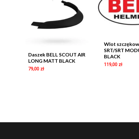
Wlot szczękow
SRT/SRT MOD
Daszek BELL SCOUT AIR
BLACK
LONG MATT BLACK
119,00
zł
79,00
zł