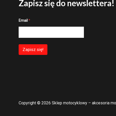
Zapisz się do newslettera!
E
Email
*
m
a
i
l
*
E
m
Zapisz się!
a
i
l
Copyright © 2026 Sklep motocyklowy – akcesoria mo