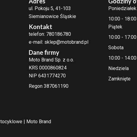
Adres
Godziny o
ul. Pokoju 5, 41-103
Poniedziałek
Siemianowice Śląskie
10:00 - 18:00
Kontakt
Piątek
telefon: 780186780
10:00 - 17:00
e-mail: sklep@motobrand.pl
Sobota
Dane firmy
10:00 - 14:00
Moto Brand Sp. z o.o.
KRS 0000860824
Niedziela
NIP 6431774270
Zamknięte
Regon 387061190
tocyklowe | Moto Brand