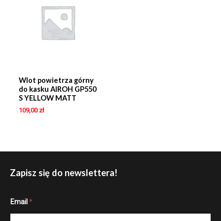
Wlot powietrza górny
do kasku AIROH GP550
S YELLOW MATT
109,00
zł
Zapisz się do newslettera!
E
Email
*
m
a
i