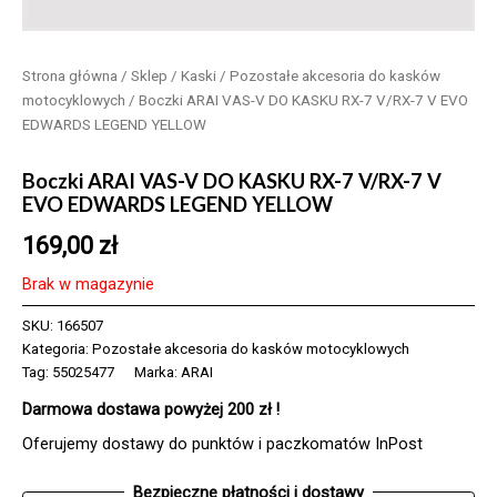
Strona główna
/
Sklep
/
Kaski
/
Pozostałe akcesoria do kasków
motocyklowych
/ Boczki ARAI VAS-V DO KASKU RX-7 V/RX-7 V EVO
EDWARDS LEGEND YELLOW
Boczki ARAI VAS-V DO KASKU RX-7 V/RX-7 V
EVO EDWARDS LEGEND YELLOW
169,00
zł
Brak w magazynie
SKU:
166507
Kategoria:
Pozostałe akcesoria do kasków motocyklowych
Tag:
55025477
Marka:
ARAI
Darmowa dostawa powyżej 200 zł !
Oferujemy dostawy do punktów i paczkomatów InPost
Bezpieczne płatności i dostawy