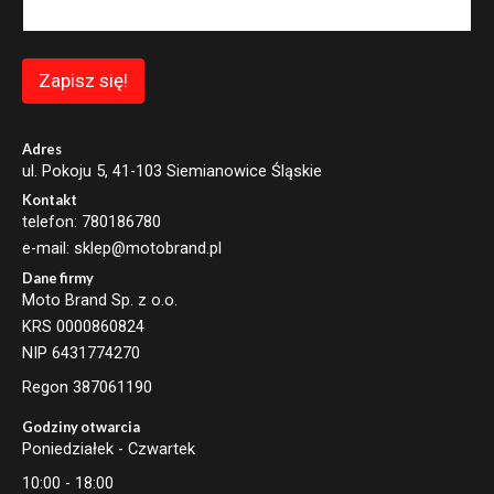
l
E
m
a
Zapisz się!
i
l
E
m
Adres
a
ul. Pokoju 5, 41-103 Siemianowice Śląskie
i
Kontakt
l
telefon: 780186780
e-mail: sklep@motobrand.pl
Dane firmy
Moto Brand Sp. z o.o.
KRS 0000860824
NIP 6431774270
Regon 387061190
Godziny otwarcia
Poniedziałek - Czwartek
10:00 - 18:00