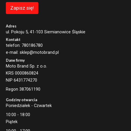
m
a
Zapisz się!
i
l
*
Adres
ul. Pokoju 5, 41-103 Siemianowice Śląskie
Kontakt
telefon: 780186780
e-mail: sklep@motobrand.pl
Dane firmy
Moto Brand Sp. z o.o.
KRS 0000860824
NIP 6431774270
Regon 387061190
Godziny otwarcia
Poniedziałek - Czwartek
10:00 - 18:00
Piątek
10:00 - 17:00