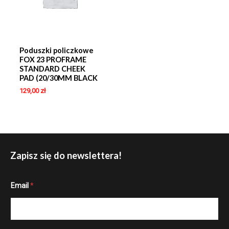
Poduszki policzkowe
FOX 23 PROFRAME
STANDARD CHEEK
PAD (20/30MM BLACK
129,00
zł
Zapisz się do newslettera!
E
Email
*
m
a
i
l
E