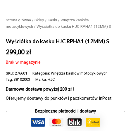
Strona główna
/
Sklep
/
Kaski
/
Wnętrza kasków
motocyklowych
/ Wyściółka do kasku HJC RPHA1 (12MM) S
Wyściółka do kasku HJC RPHA1 (12MM) S
299,00
zł
Brak w magazynie
SKU:
276601
Kategoria:
Wnętrza kasków motocyklowych
Tag:
38102003
Marka:
HJC
Darmowa dostawa powyżej 200 zł !
Oferujemy dostawy do punktów i paczkomatów InPost
Bezpieczne płatności i dostawy