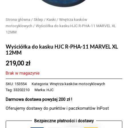
Strona główna
/
Sklep
/
Kaski
/
Wnętrza kasków
motocyklowych
/ Wyściółka do kasku HJC R-PHA-11 MARVEL XL
12MM
Wyściółka do kasku HJC R-PHA-11 MARVEL XL
12MM
219,00
zł
Brak w magazynie
SKU:
153554
Kategoria:
Wnętrza kasków motocyklowych
Tag:
33202210
Marka:
HJC
Darmowa dostawa powyżej 200 zł !
Oferujemy dostawy do punktów i paczkomatów InPost
Bezpieczne płatności i dostawy