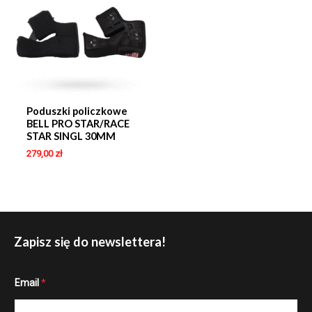
Poduszki policzkowe
BELL PRO STAR/RACE
STAR SINGL 30MM
279,00
zł
Zapisz się do newslettera!
E
Email
*
m
a
i