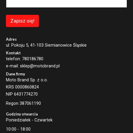
l
E
m
a
Zapisz się!
i
l
*
Adres
ul. Pokoju 5, 41-103 Siemianowice Śląskie
Kontakt
telefon: 780186780
e-mail: sklep@motobrand.pl
Dane firmy
Moto Brand Sp. z o.o.
KRS 0000860824
NIP 6431774270
Regon 387061190
Godziny otwarcia
Poniedziałek - Czwartek
10:00 - 18:00