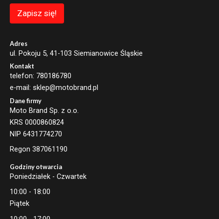
m
a
Zapisz się!
i
l
E
m
Adres
a
ul. Pokoju 5, 41-103 Siemianowice Śląskie
i
Kontakt
l
telefon: 780186780
e-mail: sklep@motobrand.pl
Dane firmy
Moto Brand Sp. z o.o.
KRS 0000860824
NIP 6431774270
Regon 387061190
Godziny otwarcia
Poniedziałek - Czwartek
10:00 - 18:00
Piątek
10:00 - 17:00