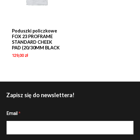
Poduszki policzkowe
FOX 23 PROFRAME
STANDARD CHEEK
PAD (20/30MM BLACK
129,00
zł
Zapisz się do newslettera!
E
Email
*
m
a
i
l
E