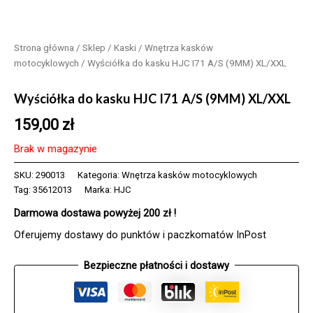
Strona główna
/
Sklep
/
Kaski
/
Wnętrza kasków
motocyklowych
/ Wyściółka do kasku HJC I71 A/S (9MM) XL/XXL
Wyściółka do kasku HJC I71 A/S (9MM) XL/XXL
159,00
zł
Brak w magazynie
SKU:
290013
Kategoria:
Wnętrza kasków motocyklowych
Tag:
35612013
Marka:
HJC
Darmowa dostawa powyżej 200 zł !
Oferujemy dostawy do punktów i paczkomatów InPost
Bezpieczne płatności i dostawy