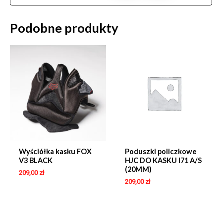
Podobne produkty
Wyściółka kasku FOX
Poduszki policzkowe
V3 BLACK
HJC DO KASKU I71 A/S
(20MM)
209,00
zł
209,00
zł