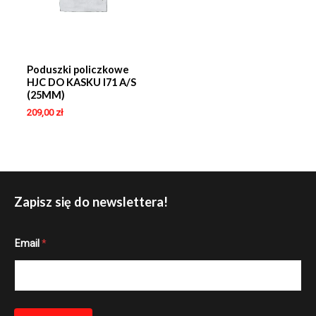
Poduszki policzkowe
HJC DO KASKU I71 A/S
(25MM)
209,00
zł
Zapisz się do newslettera!
E
Email
*
m
a
i
l
E
m