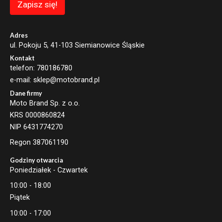
a
Zapisz się!
i
l
E
m
Adres
a
ul. Pokoju 5, 41-103 Siemianowice Śląskie
i
Kontakt
l
telefon: 780186780
e-mail: sklep@motobrand.pl
Dane firmy
Moto Brand Sp. z o.o.
KRS 0000860824
NIP 6431774270
Regon 387061190
Godziny otwarcia
Poniedziałek - Czwartek
10:00 - 18:00
Piątek
10:00 - 17:00