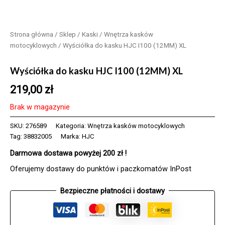
Strona główna
/
Sklep
/
Kaski
/
Wnętrza kasków
motocyklowych
/ Wyściółka do kasku HJC I100 (12MM) XL
Wyściółka do kasku HJC I100 (12MM) XL
219,00
zł
Brak w magazynie
SKU:
276589
Kategoria:
Wnętrza kasków motocyklowych
Tag:
38832005
Marka:
HJC
Darmowa dostawa powyżej 200 zł !
Oferujemy dostawy do punktów i paczkomatów InPost
Bezpieczne płatności i dostawy