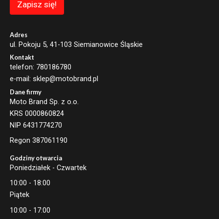
m
Zapisz się!
a
i
l
Adres
ul. Pokoju 5, 41-103 Siemianowice Śląskie
Kontakt
telefon: 780186780
e-mail: sklep@motobrand.pl
Dane firmy
Moto Brand Sp. z o.o.
KRS 0000860824
NIP 6431774270
Regon 387061190
Godziny otwarcia
Poniedziałek - Czwartek
10:00 - 18:00
Piątek
10:00 - 17:00