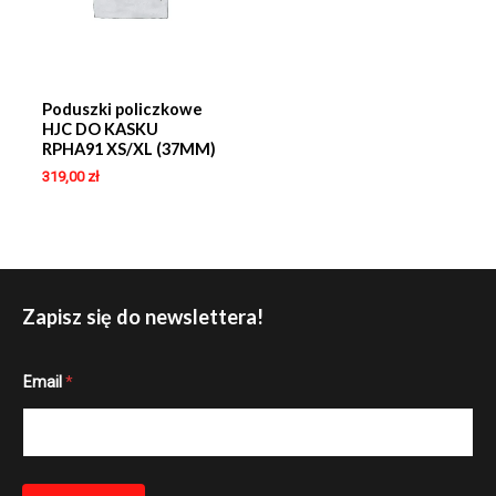
Poduszki policzkowe
HJC DO KASKU
RPHA91 XS/XL (37MM)
319,00
zł
Zapisz się do newslettera!
E
Email
*
m
a
i
l
*
E