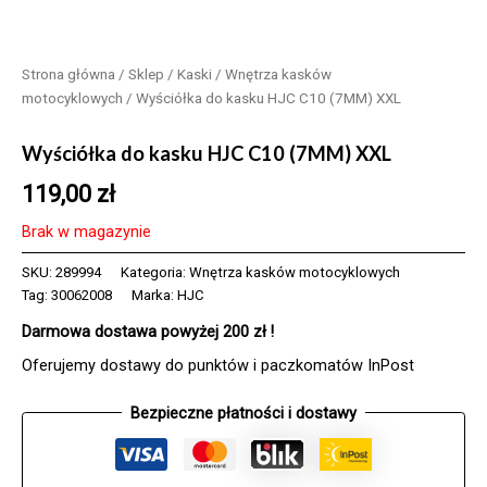
Strona główna
/
Sklep
/
Kaski
/
Wnętrza kasków
motocyklowych
/ Wyściółka do kasku HJC C10 (7MM) XXL
Wyściółka do kasku HJC C10 (7MM) XXL
119,00
zł
Brak w magazynie
SKU:
289994
Kategoria:
Wnętrza kasków motocyklowych
Tag:
30062008
Marka:
HJC
Darmowa dostawa powyżej 200 zł !
Oferujemy dostawy do punktów i paczkomatów InPost
Bezpieczne płatności i dostawy