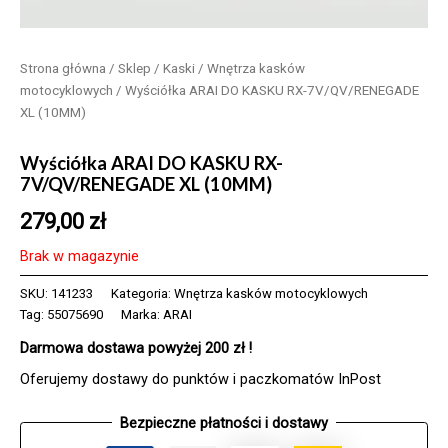
Strona główna
/
Sklep
/
Kaski
/
Wnętrza kasków
motocyklowych
/ Wyściółka ARAI DO KASKU RX-7V/QV/RENEGADE
XL (10MM)
Wyściółka ARAI DO KASKU RX-
7V/QV/RENEGADE XL (10MM)
279,00
zł
Brak w magazynie
SKU:
141233
Kategoria:
Wnętrza kasków motocyklowych
Tag:
55075690
Marka:
ARAI
Darmowa dostawa powyżej 200 zł !
Oferujemy dostawy do punktów i paczkomatów InPost
Bezpieczne płatności i dostawy