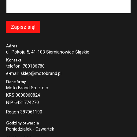
a
i
l
*
Zapisz się!
Adres
ul. Pokoju 5, 41-103 Siemianowice Śląskie
Kontakt
telefon: 780186780
e-mail: sklep@motobrand.pl
Dane firmy
Moto Brand Sp. z o.o.
KRS 0000860824
NIP 6431774270
Regon 387061190
Godziny otwarcia
Poniedziałek - Czwartek