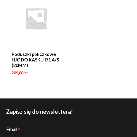
Poduszki policzkowe
HJC DO KASKU I71 A/S
(20MM)
209,00
zł
Zapisz się do newslettera!
*
Email
*
E
m