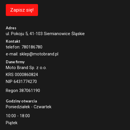
E
m
Zapisz się!
a
i
l
Adres
ul. Pokoju 5, 41-103 Siemianowice Śląskie
Kontakt
telefon: 780186780
e-mail: sklep@motobrand.pl
Dane firmy
Moto Brand Sp. z o.o.
KRS 0000860824
NIP 6431774270
Regon 387061190
Godziny otwarcia
Poniedziałek - Czwartek
10:00 - 18:00
Piątek