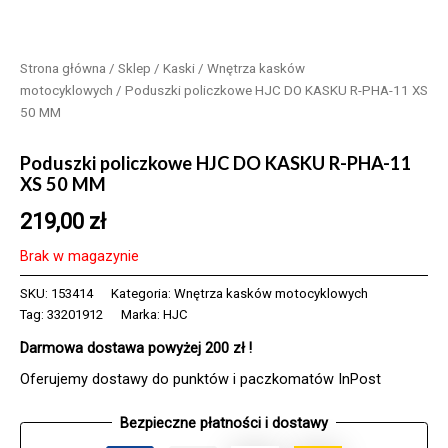
Strona główna
/
Sklep
/
Kaski
/
Wnętrza kasków
motocyklowych
/ Poduszki policzkowe HJC DO KASKU R-PHA-11 XS
50 MM
Poduszki policzkowe HJC DO KASKU R-PHA-11
XS 50 MM
219,00
zł
Brak w magazynie
SKU:
153414
Kategoria:
Wnętrza kasków motocyklowych
Tag:
33201912
Marka:
HJC
Darmowa dostawa powyżej 200 zł !
Oferujemy dostawy do punktów i paczkomatów InPost
Bezpieczne płatności i dostawy