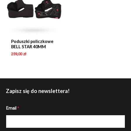
Poduszki policzkowe
BELL STAR 40MM
259,00
zł
Zapisz się do newslettera!
E
Email
*
m
a
i
l
*