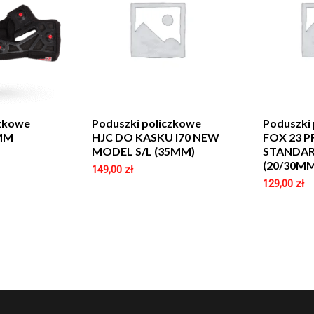
czkowe
Poduszki policzkowe
Poduszki
0MM
HJC DO KASKU I70 NEW
FOX 23 
MODEL S/L (35MM)
STANDAR
(20/30M
149,00
zł
129,00
zł