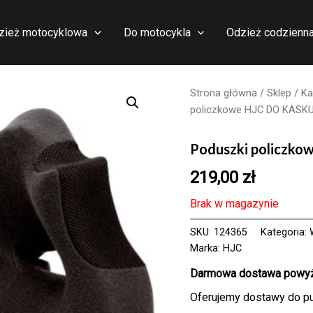
zież motocyklowa
Do motocykla
Odzież codzienn
Strona główna
/
Sklep
/
Ka
policzkowe HJC DO KASK
Poduszki policzk
219,00
zł
Brak w magazynie
SKU:
124365
Kategoria:
Marka:
HJC
Darmowa dostawa powyże
Oferujemy dostawy do p