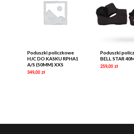
Poduszki policzkowe
Poduszki poli
HJC DO KASKU RPHA1
BELL STAR 4
A/S (50MM) XXS
259,00
zł
349,00
zł