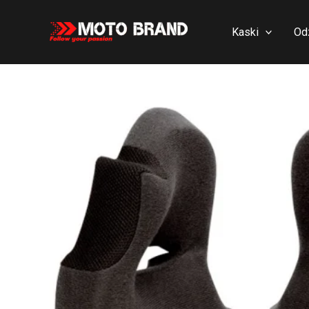
Skip
to
Kaski
Od
content