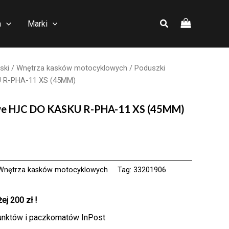
a
Marki
ski
/
Wnętrza kasków motocyklowych
/ Poduszki
U R-PHA-11 XS (45MM)
owe HJC DO KASKU R-PHA-11 XS (45MM)
Wnętrza kasków motocyklowych
Tag:
33201906
j 200 zł !
unktów i paczkomatów InPost