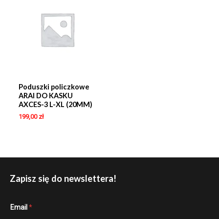
Poduszki policzkowe
ARAI DO KASKU
AXCES-3 L-XL (20MM)
199,00
zł
Zapisz się do newslettera!
E
Email
*
m
a