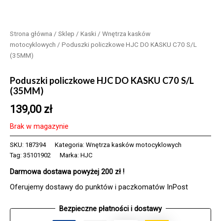
Strona główna
/
Sklep
/
Kaski
/
Wnętrza kasków
motocyklowych
/ Poduszki policzkowe HJC DO KASKU C70 S/L
(35MM)
Poduszki policzkowe HJC DO KASKU C70 S/L
(35MM)
139,00
zł
Brak w magazynie
SKU:
187394
Kategoria:
Wnętrza kasków motocyklowych
Tag:
35101902
Marka:
HJC
Darmowa dostawa powyżej 200 zł !
Oferujemy dostawy do punktów i paczkomatów InPost
Bezpieczne płatności i dostawy