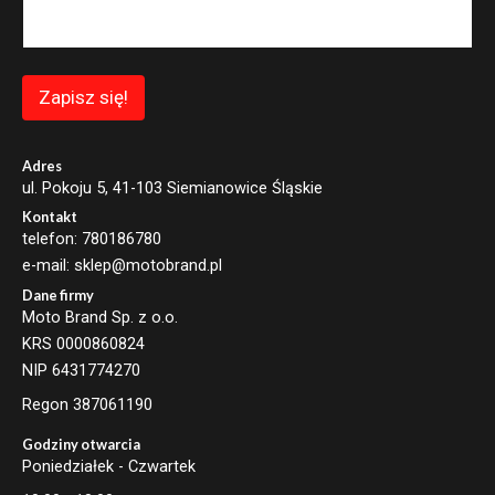
i
l
*
E
m
Zapisz się!
a
i
l
Adres
ul. Pokoju 5, 41-103 Siemianowice Śląskie
Kontakt
telefon: 780186780
e-mail: sklep@motobrand.pl
Dane firmy
Moto Brand Sp. z o.o.
KRS 0000860824
NIP 6431774270
Regon 387061190
Godziny otwarcia
Poniedziałek - Czwartek