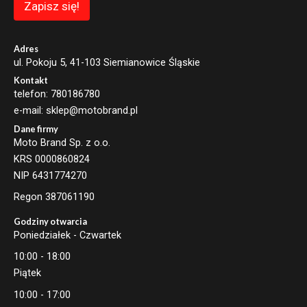
a
Zapisz się!
i
l
E
m
Adres
a
ul. Pokoju 5, 41-103 Siemianowice Śląskie
i
Kontakt
l
telefon: 780186780
e-mail: sklep@motobrand.pl
Dane firmy
Moto Brand Sp. z o.o.
KRS 0000860824
NIP 6431774270
Regon 387061190
Godziny otwarcia
Poniedziałek - Czwartek
10:00 - 18:00
Piątek
10:00 - 17:00