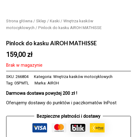
Strona główna
/
Sklep
/
Kaski
/
Wnętrza kasków
motocyklowych
/ Pinlock do kasku AIROH MATHISSE
Pinlock do kasku AIROH MATHISSE
159,00
zł
Brak w magazynie
SKU:
266804
Kategoria:
Wnętrza kasków motocyklowych
Tag:
05PMTL
Marka:
AIROH
Darmowa dostawa powyżej 200 zł !
Oferujemy dostawy do punktów i paczkomatów InPost
Bezpieczne płatności i dostawy