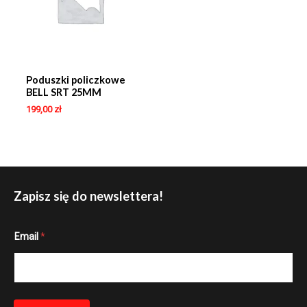
Poduszki policzkowe
BELL SRT 25MM
199,00
zł
Zapisz się do newslettera!
E
Email
*
m
a
i
l
E
m