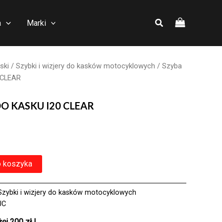
a
Marki
ski
/
Szybki i wizjery do kasków motocyklowych
/ Szyba
 CLEAR
DO KASKU I20 CLEAR
o koszyka
Szybki i wizjery do kasków motocyklowych
JC
j 200 zł !