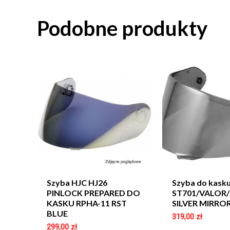
Podobne produkty
Szyba HJC HJ26
Szyba do kask
PINLOCK PREPARED DO
ST701/VALOR/
KASKU RPHA-11 RST
SILVER MIRRO
BLUE
319,00
zł
299,00
zł