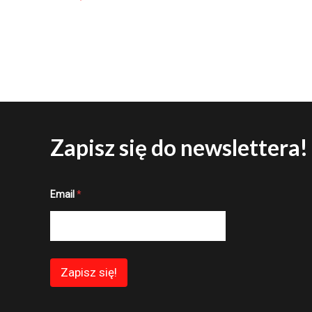
Zapisz się do newslettera!
E
Email
*
m
a
i
l
E
m
a
Zapisz się!
i
l
E