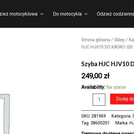
zież motocyklowa
Do motocykla
Odzież codzienn
Strona główna
/
Sklep
/
Ka
HJC HJV10 DO KASKU I20
Szyba HJC HJV10 
249,00
zł
Availability:
Na stanie
ilość
Dodaj d
Szyba
HJC
HJV10
SKU:
281969
Kategoria:
DO
Tag:
38600201
Marka:
H
KASKU
I20
Darmowa dostawa powyże