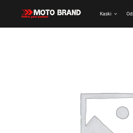
Skip
to
Kaski
Od
content