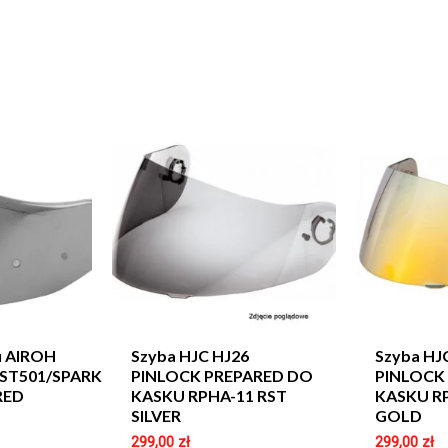
u AIROH
Szyba HJC HJ26
Szyba HJ
ST501/SPARK
PINLOCK PREPARED DO
PINLOCK
RED
KASKU RPHA-11 RST
KASKU R
SILVER
GOLD
299,00
zł
299,00
zł