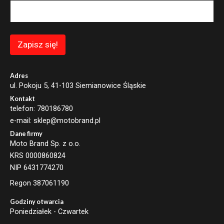
i
l
*
E
m
Zapisz się!
a
i
l
Adres
ul. Pokoju 5, 41-103 Siemianowice Śląskie
Kontakt
telefon: 780186780
e-mail: sklep@motobrand.pl
Dane firmy
Moto Brand Sp. z o.o.
KRS 0000860824
NIP 6431774270
Regon 387061190
Godziny otwarcia
Poniedziałek - Czwartek