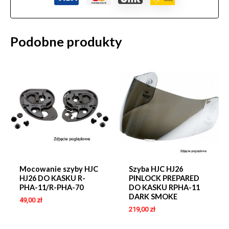
Podobne produkty
Mocowanie szyby HJC
Szyba HJC HJ26
HJ26 DO KASKU R-
PINLOCK PREPARED
PHA-11/R-PHA-70
DO KASKU RPHA-11
DARK SMOKE
49,00
zł
219,00
zł