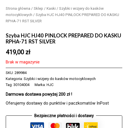
Strona główna
/
Sklep
/
Kaski
/
Szybki i wizjery do kasków
motocyklowych
/ Szyba HJC HJ40 PINLOCK PREPARED DO KASKU
RPHA-71 RST SILVER
Szyba HJC HJ40 PINLOCK PREPARED DO KASKU
RPHA-71 RST SILVER
419,00
zł
Brak w magazynie
SKU:
289984
Kategoria:
Szybki i wizjery do kasków motocyklowych
Tag:
30104004
Marka:
HJC
Darmowa dostawa powyżej 200 zł !
Oferujemy dostawy do punktów i paczkomatów InPost
Bezpieczne płatności i dostawy