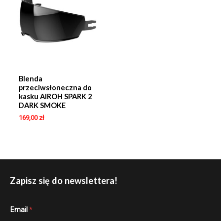
Blenda
przeciwsłoneczna do
kasku AIROH SPARK 2
DARK SMOKE
169,00
zł
Zapisz się do newslettera!
E
Email
*
m
a