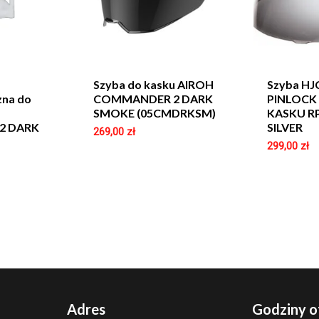
Szyba do kasku AIROH
Szyba HJ
zna do
COMMANDER 2 DARK
PINLOCK
SMOKE (05CMDRKSM)
KASKU R
2 DARK
SILVER
269,00
zł
299,00
zł
Adres
Godziny o