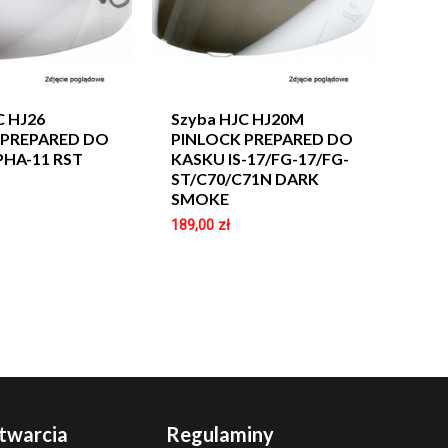
C HJ26
Szyba HJC HJ20M
 PREPARED DO
PINLOCK PREPARED DO
PHA-11 RST
KASKU IS-17/FG-17/FG-
ST/C70/C71N DARK
SMOKE
189,00
zł
twarcia
Regulaminy