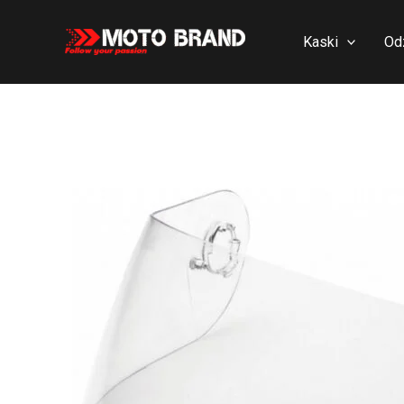
Skip
to
Kaski
Od
content