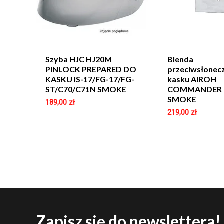
Szyba HJC HJ20M
Blenda
PINLOCK PREPARED DO
przeciwsłonec
KASKU IS-17/FG-17/FG-
kasku AIROH
ST/C70/C71N SMOKE
COMMANDER 
SMOKE
189,00
zł
219,00
zł
Zapisz się do newslettera!