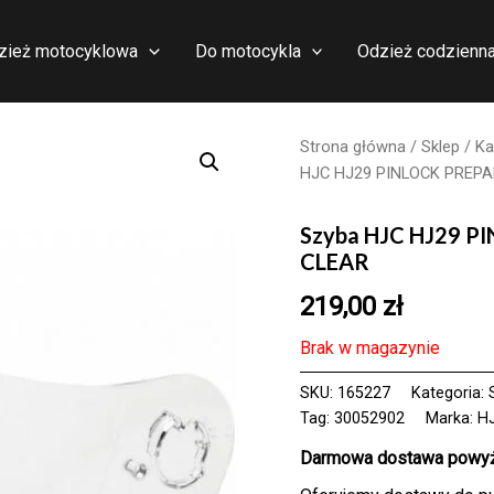
zież motocyklowa
Do motocykla
Odzież codzienn
Strona główna
/
Sklep
/
Ka
HJC HJ29 PINLOCK PREP
Szyba HJC HJ29 
CLEAR
219,00
zł
Brak w magazynie
SKU:
165227
Kategoria:
Tag:
30052902
Marka:
H
Darmowa dostawa powyże