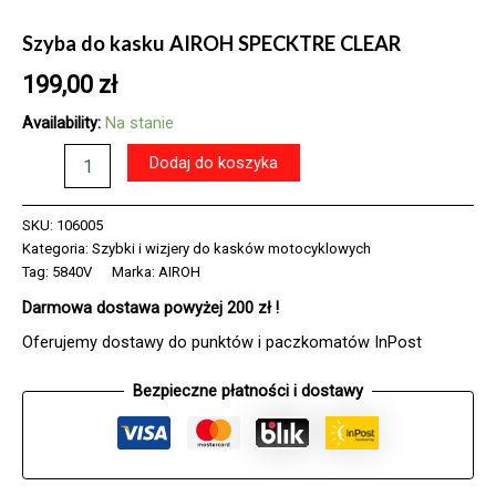
Szyba do kasku AIROH SPECKTRE CLEAR
199,00
zł
Availability:
Na stanie
ilość
Dodaj do koszyka
Szyba
do
kasku
SKU:
106005
AIROH
Kategoria:
Szybki i wizjery do kasków motocyklowych
SPECKTRE
Tag:
5840V
Marka:
AIROH
CLEAR
Darmowa dostawa powyżej 200 zł !
Oferujemy dostawy do punktów i paczkomatów InPost
Bezpieczne płatności i dostawy