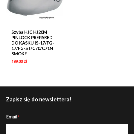
Szyba HJC HJ20M
PINLOCK PREPARED
DO KASKU IS-17/FG-
17/FG-ST/C70/C71N
SMOKE
189,00
zł
Zapisz się do newslettera!
E
Email
*
m
a
i
l