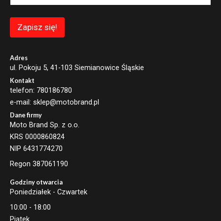
E
m
a
Zapisz się!
i
l
E
m
Adres
a
ul. Pokoju 5, 41-103 Siemianowice Śląskie
i
Kontakt
l
telefon: 780186780
e-mail: sklep@motobrand.pl
Dane firmy
Moto Brand Sp. z o.o.
KRS 0000860824
NIP 6431774270
Regon 387061190
Godziny otwarcia
Poniedziałek - Czwartek
10:00 - 18:00
Piątek