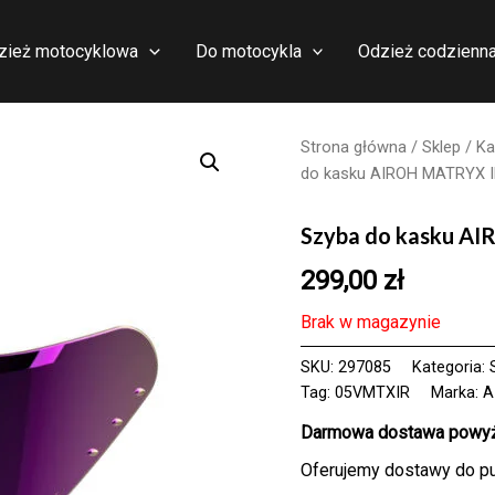
zież motocyklowa
Do motocykla
Odzież codzienn
Strona główna
/
Sklep
/
Ka
do kasku AIROH MATRYX 
Szyba do kasku 
299,00
zł
Brak w magazynie
SKU:
297085
Kategoria:
Tag:
05VMTXIR
Marka:
A
Darmowa dostawa powyże
Oferujemy dostawy do p