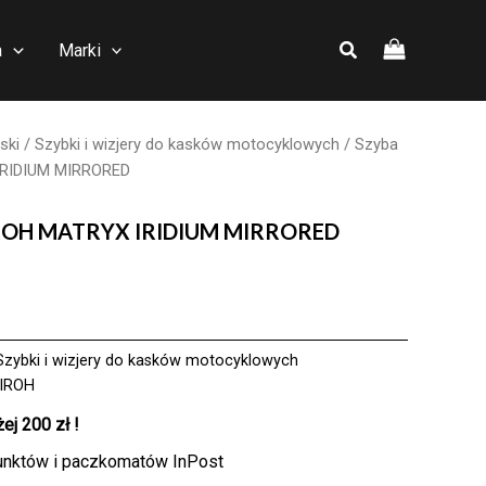
a
Marki
ski
/
Szybki i wizjery do kasków motocyklowych
/ Szyba
IRIDIUM MIRRORED
AIROH MATRYX IRIDIUM MIRRORED
Szybki i wizjery do kasków motocyklowych
IROH
j 200 zł !
unktów i paczkomatów InPost