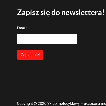
Zapisz się do newslettera!
E
Email
*
m
a
i
l
E
m
a
Zapisz się!
i
l
E
m
a
i
l
Copyright © 2026 Sklep motocyklowy – akcesoria mo