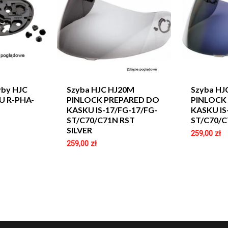
yby HJC
Szyba HJC HJ20M
Szyba HJ
U R-PHA-
PINLOCK PREPARED DO
PINLOCK
KASKU IS-17/FG-17/FG-
KASKU IS
ST/C70/C71N RST
ST/C70/C
SILVER
259,00
zł
259,00
zł