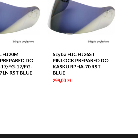
C HJ20M
Szyba HJC HJ26ST
 PREPARED DO
PINLOCK PREPARED DO
-17/FG-17/FG-
KASKU RPHA-70 RST
71N RST BLUE
BLUE
299,00
zł