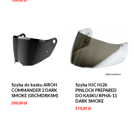
169,00
zł
Szyba do kasku AIROH
Szyba HJC HJ26
COMMANDER 2 DARK
PINLOCK PREPARED
SMOKE (05CMDRKSM)
DO KASKU RPHA-11
DARK SMOKE
269,00
zł
219,00
zł