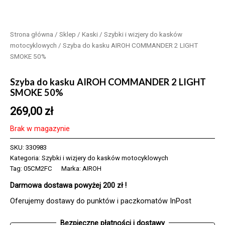
Strona główna
/
Sklep
/
Kaski
/
Szybki i wizjery do kasków
motocyklowych
/ Szyba do kasku AIROH COMMANDER 2 LIGHT
SMOKE 50%
Szyba do kasku AIROH COMMANDER 2 LIGHT
SMOKE 50%
269,00
zł
Brak w magazynie
SKU:
330983
Kategoria:
Szybki i wizjery do kasków motocyklowych
Tag:
05CM2FC
Marka:
AIROH
Darmowa dostawa powyżej 200 zł !
Oferujemy dostawy do punktów i paczkomatów InPost
Bezpieczne płatności i dostawy