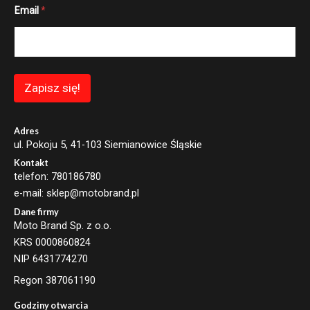
E
Email
*
m
a
i
l
E
m
a
Zapisz się!
i
l
E
m
Adres
a
ul. Pokoju 5, 41-103 Siemianowice Śląskie
i
Kontakt
l
telefon: 780186780
e-mail: sklep@motobrand.pl
Dane firmy
Moto Brand Sp. z o.o.
KRS 0000860824
NIP 6431774270
Regon 387061190
Godziny otwarcia