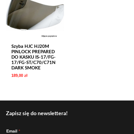
Szyba HJC HJ20M
PINLOCK PREPARED
DO KASKU IS-17/FG-
17/FG-ST/C70/C71N
DARK SMOKE
189,00
zł
Zapisz się do newslettera!
E
Email
*
m