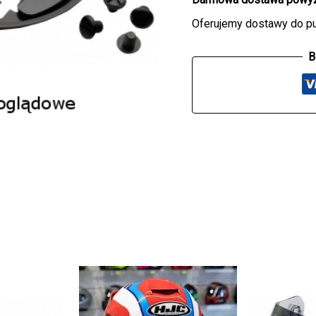
I90/I91
Oferujemy dostawy do p
B