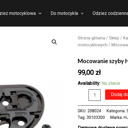
zież motocyklowa
Do motocykla
Odzież codzienn
Strona główna
/
Sklep
/
Ka
motocyklowych
/ Mocowan
Mocowanie szyby 
99,00
zł
Availability:
Na stanie
ilość
Dodaj d
Mocowanie
szyby
HJC
SKU:
208024
Kategoria:
HJ33
Tag:
30103300
Marka:
H
DO
KASKU
Darmowa dostawa powyże