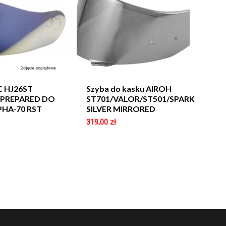
C HJ26ST
Szyba do kasku AIROH
 PREPARED DO
ST701/VALOR/ST501/SPARK
PHA-70 RST
SILVER MIRRORED
319,00
zł