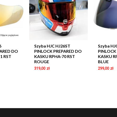
6
Szyba HJC HJ26ST
Szyba HJ
PARED DO
PINLOCK PREPARED DO
PINLOCK
1 RST
KASKU RPHA-70 RST
KASKU R
ROUGE
BLUE
319,00
zł
299,00
zł