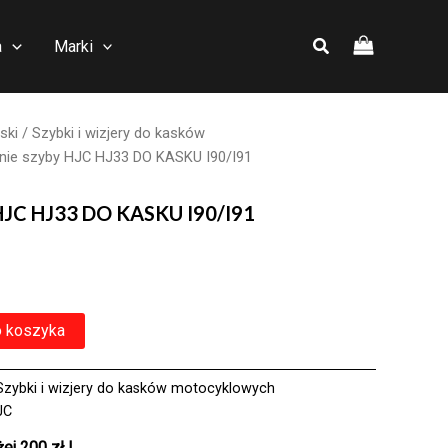
a
Marki
ski
/
Szybki i wizjery do kasków
ie szyby HJC HJ33 DO KASKU I90/I91
HJC HJ33 DO KASKU I90/I91
o koszyka
Szybki i wizjery do kasków motocyklowych
JC
j 200 zł !