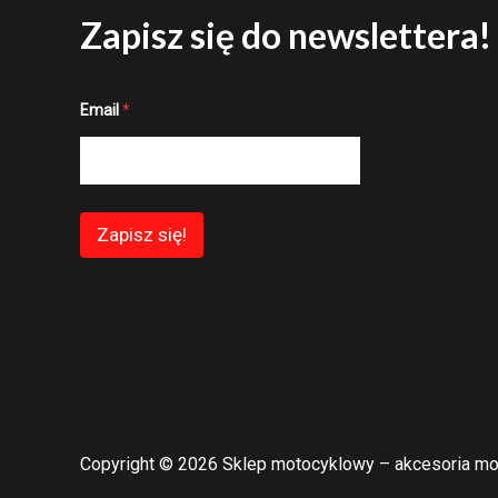
Zapisz się do newslettera!
E
Email
*
m
a
i
l
E
m
a
Zapisz się!
i
l
E
m
a
i
l
Copyright © 2026 Sklep motocyklowy – akcesoria mo