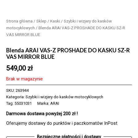
Strona główna
/
Sklep
/
Kaski
/
Szybki i wizjery do kasków
motocyklowych
/ Blenda ARAI VAS-Z PROSHADE DO KASKU SZ-R
VAS MIRROR BLUE
Blenda ARAI VAS-Z PROSHADE DO KASKU SZ-R
VAS MIRROR BLUE
549,00
zł
Brak w magazynie
SKU:
263944
Kategoria:
Szybki i wizjery do kasków motocyklowych
Tag:
55031031
Marka:
ARAI
Darmowa dostawa powyżej 200 zł !
Oferujemy dostawy do punktów i paczkomatów InPost
Bezpieczne płatności i dostawy