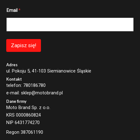
E
Email
*
m
a
i
l
E
m
a
Zapisz się!
i
l
*
Adres
ul. Pokoju 5, 41-103 Siemianowice Śląskie
Kontakt
telefon: 780186780
e-mail: sklep@motobrand.pl
Dane firmy
Moto Brand Sp. z o.o.
KRS 0000860824
NIP 6431774270
Regon 387061190