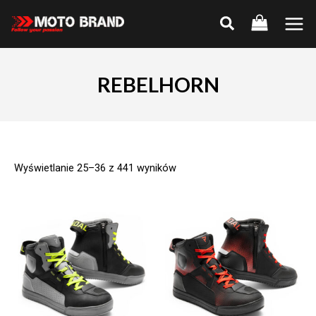
Skip
to
Main
content
Men
REBELHORN
Wyświetlanie 25–36 z 441 wyników