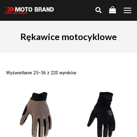
Skip
to
Main
content
Men
Rękawice motocyklowe
Wyświetlanie 25–36 z 220 wyników