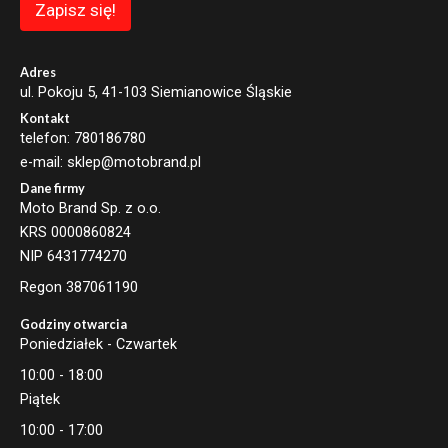
a
Zapisz się!
i
l
E
m
Adres
a
ul. Pokoju 5, 41-103 Siemianowice Śląskie
i
Kontakt
l
telefon: 780186780
e-mail: sklep@motobrand.pl
Dane firmy
Moto Brand Sp. z o.o.
KRS 0000860824
NIP 6431774270
Regon 387061190
Godziny otwarcia
Poniedziałek - Czwartek
10:00 - 18:00
Piątek
10:00 - 17:00