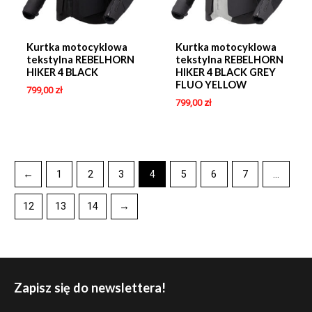
Kurtka motocyklowa
Kurtka motocyklowa
tekstylna REBELHORN
tekstylna REBELHORN
HIKER 4 BLACK
HIKER 4 BLACK GREY
FLUO YELLOW
799,00
zł
799,00
zł
←
1
2
3
4
5
6
7
…
12
13
14
→
Zapisz się do newslettera!