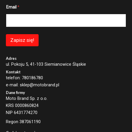
E
Email
*
m
a
i
l
*
*
Zapisz się!
Adres
ul. Pokoju 5, 41-103 Siemianowice Śląskie
Kontakt
telefon: 780186780
e-mail: sklep@motobrand.pl
Dane firmy
Moto Brand Sp. z o.o.
KRS 0000860824
NIP 6431774270
Regon 387061190