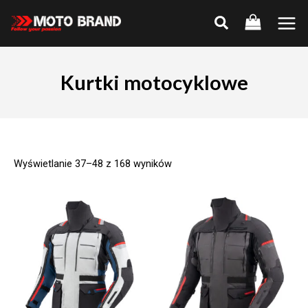
Skip
to
Main
content
Men
Kurtki motocyklowe
Wyświetlanie 37–48 z 168 wyników