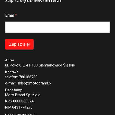
Zapisz się do newslettera!
*
Email
*
E
m
a
i
l
E
m
Zapisz się!
a
i
l
Adres
ul. Pokoju 5, 41-103 Siemianowice Śląskie
Kontakt
telefon: 780186780
e-mail: sklep@motobrand.pl
Dane firmy
Moto Brand Sp. z o.o.
KRS 0000860824
NIP 6431774270