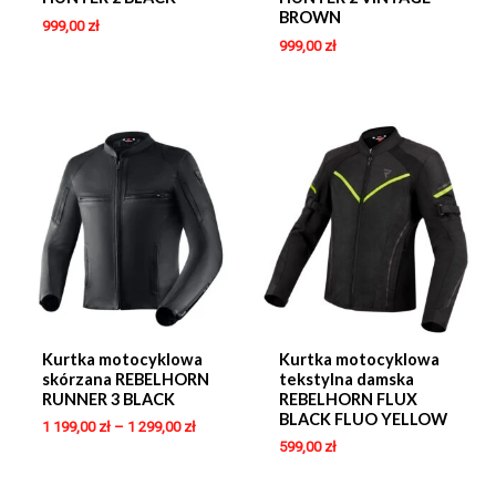
BROWN
999,00
zł
999,00
zł
Kurtka motocyklowa
Kurtka motocyklowa
skórzana REBELHORN
tekstylna damska
RUNNER 3 BLACK
REBELHORN FLUX
BLACK FLUO YELLOW
1 199,00
zł
–
1 299,00
zł
599,00
zł