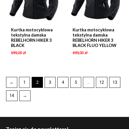
Kurtka motocyklowa
Kurtka motocyklowa
tekstylna damska
tekstylna damska
REBELHORN HIKER 3
REBELHORN HIKER 3
BLACK
BLACK FLUO YELLOW
699,00
zł
699,00
zł
←
1
2
3
4
5
…
12
13
14
→