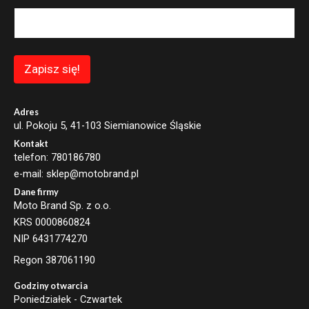
a
i
l
*
*
Zapisz się!
Adres
ul. Pokoju 5, 41-103 Siemianowice Śląskie
Kontakt
telefon: 780186780
e-mail: sklep@motobrand.pl
Dane firmy
Moto Brand Sp. z o.o.
KRS 0000860824
NIP 6431774270
Regon 387061190
Godziny otwarcia
Poniedziałek - Czwartek