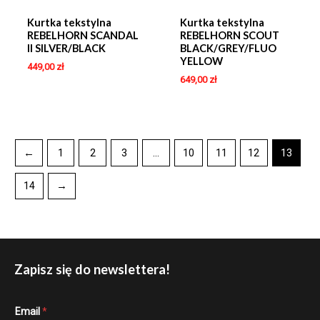
Kurtka tekstylna
Kurtka tekstylna
REBELHORN SCANDAL
REBELHORN SCOUT
II SILVER/BLACK
BLACK/GREY/FLUO
YELLOW
449,00
zł
649,00
zł
←
1
2
3
…
10
11
12
13
14
→
Zapisz się do newslettera!
E
Email
*
m