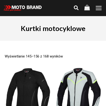
Skip
to
Main
content
Men
Kurtki motocyklowe
Wyświetlanie 145–156 z 168 wyników