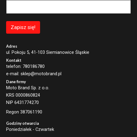
i
l
E
m
a
Zapisz się!
i
l
*
Adres
ul. Pokoju 5, 41-103 Siemianowice Śląskie
Kontakt
telefon: 780186780
e-mail: sklep@motobrand.pl
Dane firmy
Moto Brand Sp. z o.o.
KRS 0000860824
NIP 6431774270
Regon 387061190
Godziny otwarcia
Poniedziałek - Czwartek