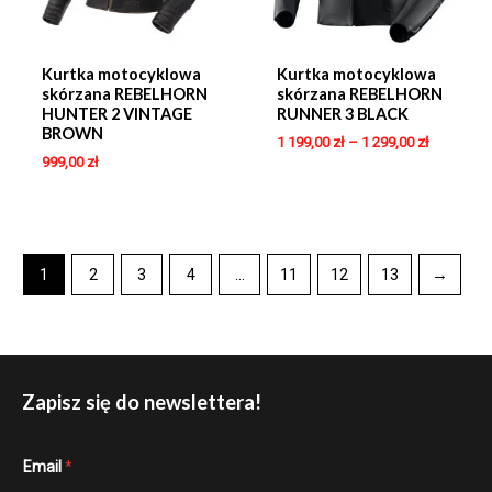
Kurtka motocyklowa
Kurtka motocyklowa
skórzana REBELHORN
skórzana REBELHORN
HUNTER 2 VINTAGE
RUNNER 3 BLACK
BROWN
1 199,00
zł
–
1 299,00
zł
999,00
zł
1
2
3
4
…
11
12
13
→
Zapisz się do newslettera!
E
Email
*
m
a