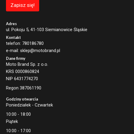
a
Zapisz się!
i
l
E
m
Adres
a
ul. Pokoju 5, 41-103 Siemianowice Śląskie
i
Kontakt
l
telefon: 780186780
e-mail: sklep@motobrand.pl
Dane firmy
Moto Brand Sp. z o.o.
KRS 0000860824
NIP 6431774270
Regon 387061190
Godziny otwarcia
Poniedziałek - Czwartek
10:00 - 18:00
Piątek
10:00 - 17:00