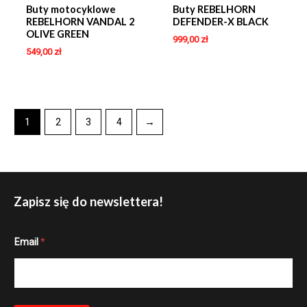
Buty motocyklowe
Buty REBELHORN
REBELHORN VANDAL 2
DEFENDER-X BLACK
OLIVE GREEN
999,00
zł
549,00
zł
1
2
3
4
→
Zapisz się do newslettera!
E
Email
*
m
a
i
l
E
m