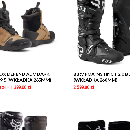
FOX DEFEND ADV DARK
Buty FOX INSTINCT 2.0 B
 9.5 (WKŁADKA 265MM)
(WKŁADKA 260MM)
0
zł
–
1 399,00
zł
2 599,00
zł