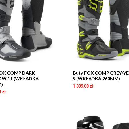
FOX COMP DARK
Buty FOX COMP GREY/Y
W 11 (WKŁADKA
9 (WKŁADKA 260MM)
)
1 399,00
zł
0
zł