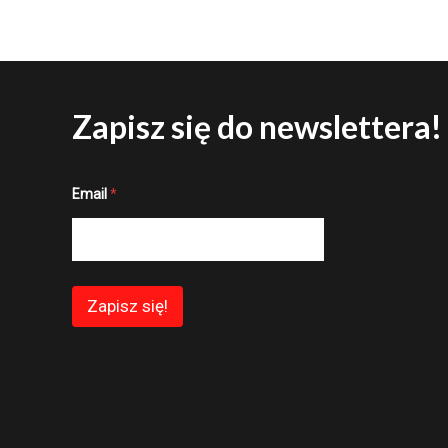
Zapisz się do newslettera!
*
Email
*
*
E
m
a
i
l
Zapisz się!