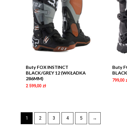
Buty FOX INSTINCT
Buty 
BLACK/GREY 12 (WKŁADKA
BLACK
286MM)
799,00
2 599,00
zł
1
2
3
4
5
→