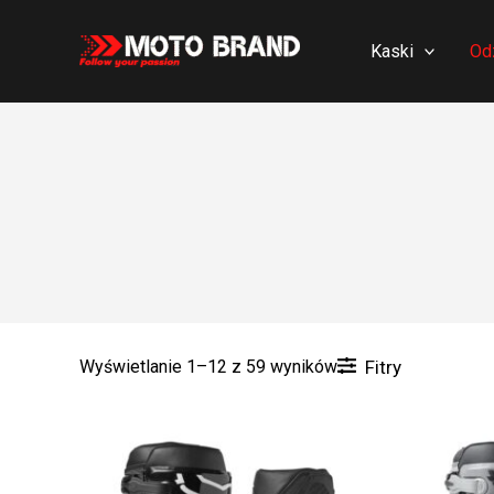
Skip
to
Kaski
Od
content
Wyświetlanie 1–12 z 59 wyników
Fitry