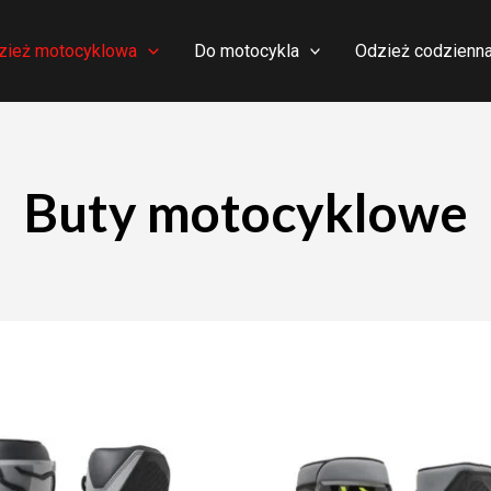
zież motocyklowa
Do motocykla
Odzież codzienn
Buty motocyklowe