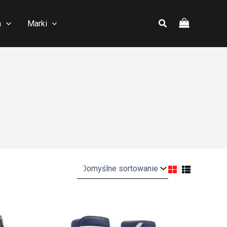
a
Marki