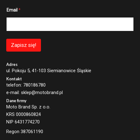
E
Email
*
m
a
i
l
E
m
a
Zapisz się!
i
l
E
m
Adres
a
ul. Pokoju 5, 41-103 Siemianowice Śląskie
i
Kontakt
l
telefon: 780186780
e-mail: sklep@motobrand.pl
Dane firmy
Moto Brand Sp. z o.o.
KRS 0000860824
NIP 6431774270
Regon 387061190