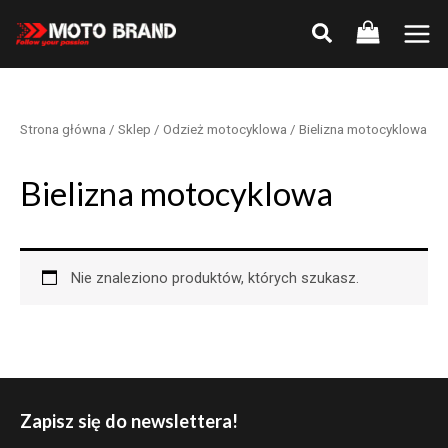
Skip
to
Main
content
Men
Strona główna
/
Sklep
/
Odzież motocyklowa
/ Bielizna motocyklowa
Bielizna motocyklowa
Nie znaleziono produktów, których szukasz.
Zapisz się do newslettera!