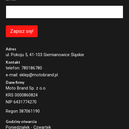
a
i
l
E
m
a
Zapisz się!
i
l
E
m
Adres
a
ul. Pokoju 5, 41-103 Siemianowice Śląskie
i
Kontakt
l
telefon: 780186780
e-mail: sklep@motobrand.pl
Dane firmy
Moto Brand Sp. z o.o.
KRS 0000860824
NIP 6431774270
Regon 387061190
Godziny otwarcia
Poniedziałek - Czwartek