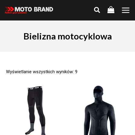
Skip
to
Main
content
Men
Bielizna motocyklowa
Wyświetlanie wszystkich wyników: 9