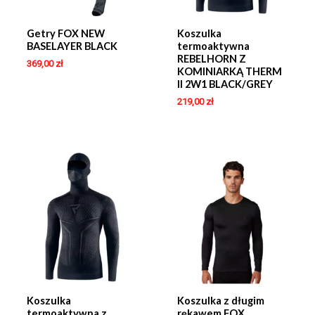
Getry FOX NEW
Koszulka
BASELAYER BLACK
termoaktywna
REBELHORN Z
369,00
zł
KOMINIARKĄ THERM
II 2W1 BLACK/GREY
219,00
zł
Koszulka
Koszulka z długim
termoaktywna z
rękawem FOX