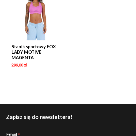
Stanik sportowy FOX
LADY MOTIVE
MAGENTA
299,00
zł
Zapisz się do newslettera!
E
Email
*
m