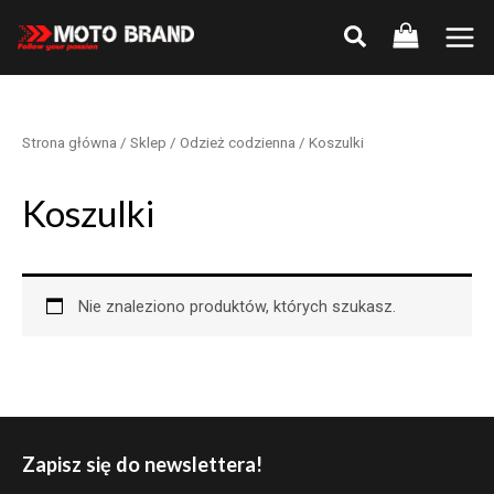
Skip
to
Main
content
Men
Strona główna
/
Sklep
/
Odzież codzienna
/ Koszulki
Koszulki
Nie znaleziono produktów, których szukasz.
Zapisz się do newslettera!