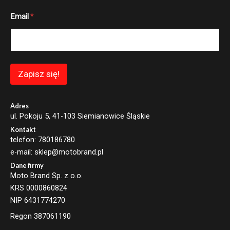
E
Email
*
m
a
i
l
*
E
m
Zapisz się!
a
i
l
Adres
ul. Pokoju 5, 41-103 Siemianowice Śląskie
Kontakt
telefon: 780186780
e-mail: sklep@motobrand.pl
Dane firmy
Moto Brand Sp. z o.o.
KRS 0000860824
NIP 6431774270
Regon 387061190