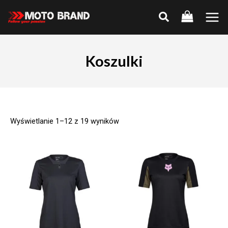
Skip
to
Main
content
Men
Koszulki
Wyświetlanie 1–12 z 19 wyników