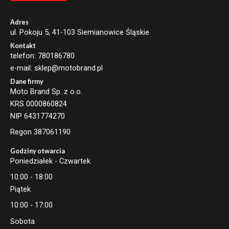
i
l
Adres
ul. Pokoju 5, 41-103 Siemianowice Śląskie
Kontakt
telefon: 780186780
e-mail: sklep@motobrand.pl
Dane firmy
Moto Brand Sp. z o.o.
KRS 0000860824
NIP 6431774270
Regon 387061190
Godziny otwarcia
Poniedziałek - Czwartek
10:00 - 18:00
Piątek
10:00 - 17:00
Sobota