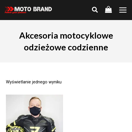
Skip
to
Main
content
Men
Akcesoria motocyklowe
odzieżowe codzienne
Wyświetlanie jednego wyniku