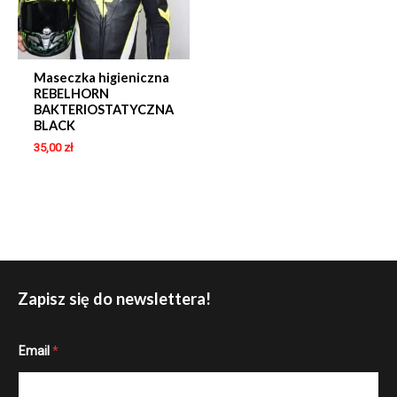
Maseczka higieniczna
REBELHORN
BAKTERIOSTATYCZNA
BLACK
35,00
zł
Zapisz się do newslettera!
E
Email
*
m
a
i