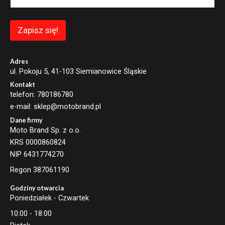
l
E
m
a
Zapisz się!
i
l
E
m
Adres
a
ul. Pokoju 5, 41-103 Siemianowice Śląskie
i
Kontakt
l
telefon: 780186780
e-mail: sklep@motobrand.pl
Dane firmy
Moto Brand Sp. z o.o.
KRS 0000860824
NIP 6431774270
Regon 387061190
Godziny otwarcia
Poniedziałek - Czwartek
10:00 - 18:00