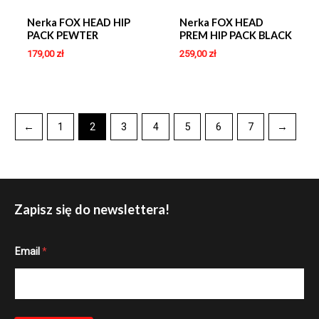
Nerka FOX HEAD HIP
Nerka FOX HEAD
PACK PEWTER
PREM HIP PACK BLACK
179,00
zł
259,00
zł
←
1
2
3
4
5
6
7
→
Zapisz się do newslettera!
*
Email
*
E
m
a
i
l
E