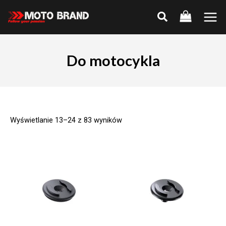
Skip
to
Main
content
Men
Do motocykla
Wyświetlanie 13–24 z 83 wyników