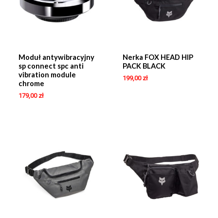
Moduł antywibracyjny
Nerka FOX HEAD HIP
sp connect spc anti
PACK BLACK
vibration module
199,00
zł
chrome
179,00
zł