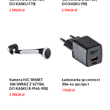
DO KASKU F70)
DO KASKU I90)
2 599,00
zł
2 599,00
zł
Kamera HJC SMART
Ładowarka sp connect
10A (WRAZ Z SZYBĄ
30w eu spc/spc+
DO KASKU R-PHA-90S)
179,00
zł
2 599,00
zł