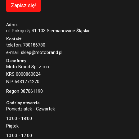
m
Zapisz się!
a
i
l
Adres
ul. Pokoju 5, 41-103 Siemianowice Śląskie
Kontakt
telefon: 780186780
e-mail: sklep@motobrand.pl
Dane firmy
Moto Brand Sp. z o.o.
KRS 0000860824
NIP 6431774270
Regon 387061190
Godziny otwarcia
Poniedziałek - Czwartek
10:00 - 18:00
Piątek
10:00 - 17:00