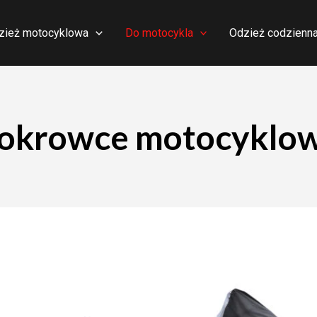
zież motocyklowa
Do motocykla
Odzież codzienn
okrowce motocyklo