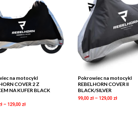
iec na motocykl
Pokrowiec na motocykl
HORN COVER 2 Z
REBELHORN COVER II
CEM NA KUFER BLACK
BLACK/SILVER
99,00
zł
–
129,00
zł
zł
–
129,00
zł