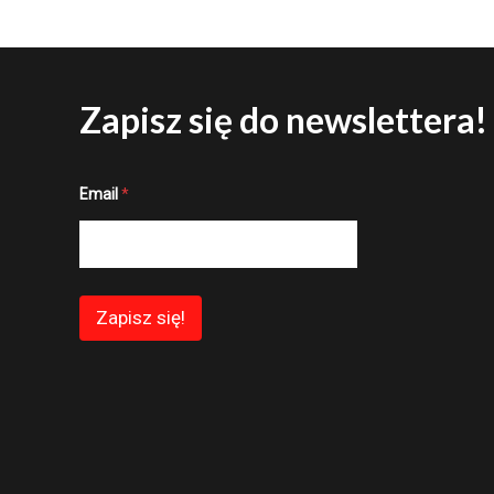
Zapisz się do newslettera!
E
Email
*
m
a
i
l
*
*
Zapisz się!