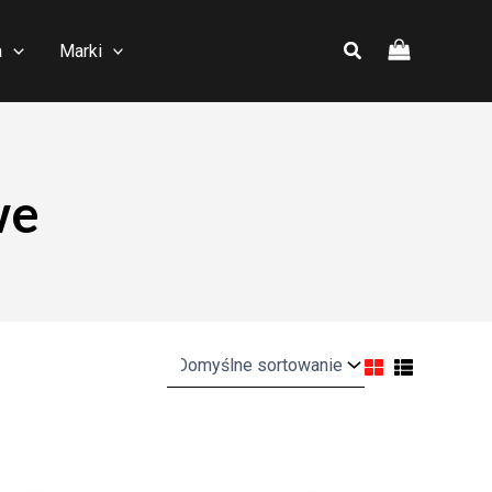
a
Marki
we