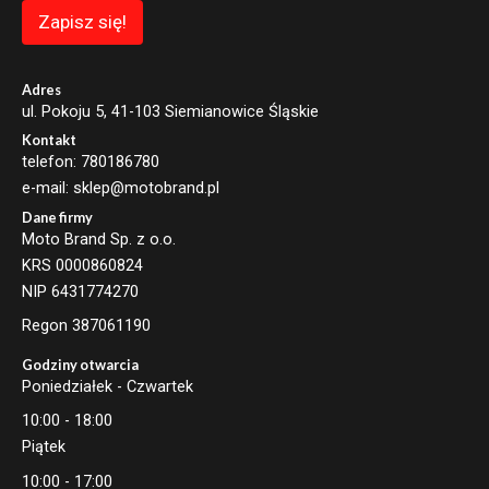
a
Zapisz się!
i
l
E
m
Adres
a
ul. Pokoju 5, 41-103 Siemianowice Śląskie
i
Kontakt
l
telefon: 780186780
e-mail: sklep@motobrand.pl
Dane firmy
Moto Brand Sp. z o.o.
KRS 0000860824
NIP 6431774270
Regon 387061190
Godziny otwarcia
Poniedziałek - Czwartek
10:00 - 18:00
Piątek
10:00 - 17:00