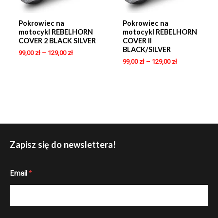
Pokrowiec na
Pokrowiec na
motocykl REBELHORN
motocykl REBELHORN
COVER 2 BLACK SILVER
COVER II
BLACK/SILVER
99,00
zł
–
129,00
zł
99,00
zł
–
129,00
zł
Zapisz się do newslettera!
E
Email
*
m
a
i
l
E
m