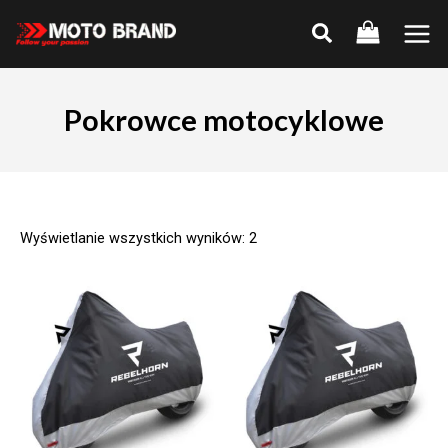
Skip
to
Main
content
Men
Pokrowce motocyklowe
Wyświetlanie wszystkich wyników: 2